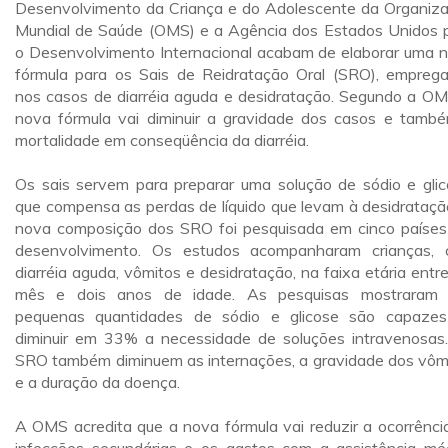
Desenvolvimento da Criança e do Adolescente da Organiz
Mundial de Saúde (OMS) e a Agência dos Estados Unidos 
o Desenvolvimento Internacional acabam de elaborar uma 
fórmula para os Sais de Reidratação Oral (SRO), empreg
nos casos de diarréia aguda e desidratação. Segundo a OM
nova fórmula vai diminuir a gravidade dos casos e tamb
mortalidade em conseqüência da diarréia.
Os sais servem para preparar uma solução de sódio e glic
que compensa as perdas de líquido que levam à desidrataçã
nova composição dos SRO foi pesquisada em cinco paíse
desenvolvimento. Os estudos acompanharam crianças,
diarréia aguda, vômitos e desidratação, na faixa etária entr
mês e dois anos de idade. As pesquisas mostraram
pequenas quantidades de sódio e glicose são capaze
diminuir em 33% a necessidade de soluções intravenosas
SRO também diminuem as internações, a gravidade dos vôm
e a duração da doença.
A OMS acredita que a nova fórmula vai reduzir a ocorrênci