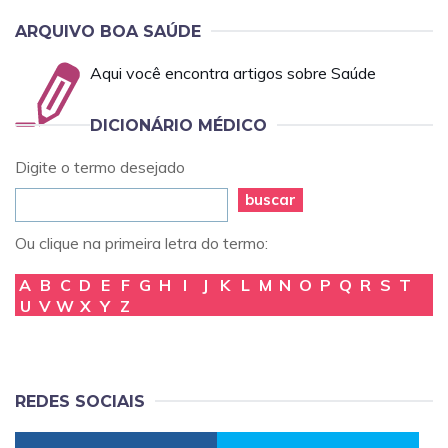
ARQUIVO BOA SAÚDE
Aqui você encontra artigos sobre Saúde
DICIONÁRIO MÉDICO
Digite o termo desejado
buscar
Ou clique na primeira letra do termo:
A
B
C
D
E
F
G
H
I
J
K
L
M
N
O
P
Q
R
S
T
U
V
W
X
Y
Z
REDES SOCIAIS