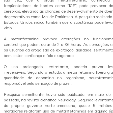
sua vez, que a droga metanfetamina, conhecida 
freqüentadores de boates como “ICE”, pode provocar d
cerebrais, elevando as chances de desenvolvimento de doe
degenerativas como Mal de Parkinson. A pesquisa realizada
Estados Unidos indica também que a substância pode leva
vício.
A metanfetamina provoca alterações no funcioname
cerebral que podem durar de 2 a 36 horas. As sensações e
os usuários da droga são de excitação, agilidade, sentiment
bem-estar, confiança e fala exagerada.
O uso prolongado, entretanto, poderia provar les
irreversíveis. Segundo o estudo, a metanfetamina libera gr
quantidade de dopamina no organismo, neurotransmi
responsável pela sensação de prazer.
Pesquisa semelhante havia sido publicada, em maio do
passado, na revista científica Neurology. Segundo levantam
do próprio governo norte-americano, quase 5 milhõe
moradores relataram uso de metanfetaminas em alguma é