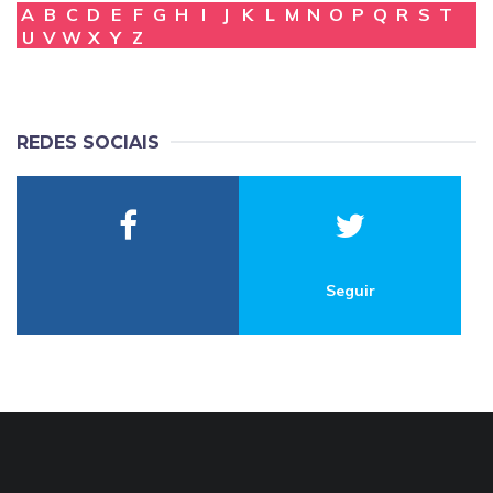
A
B
C
D
E
F
G
H
I
J
K
L
M
N
O
P
Q
R
S
T
U
V
W
X
Y
Z
REDES SOCIAIS
Seguir