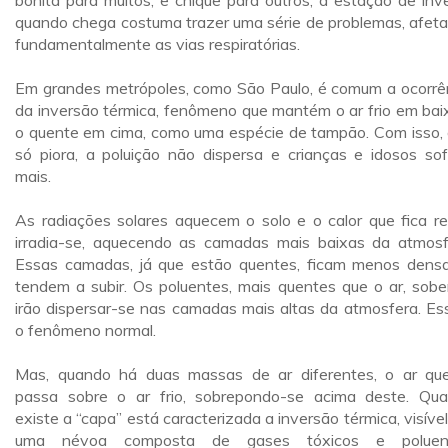
bonita para muitos, e chique para outros, a estação de inv
quando chega costuma trazer uma série de problemas, afet
fundamentalmente as vias respiratórias.
Em grandes metrópoles, como São Paulo, é comum a ocorrê
da inversão térmica, fenômeno que mantém o ar frio em bai
o quente em cima, como uma espécie de tampão. Com isso, 
só piora, a poluição não dispersa e crianças e idosos so
mais.
As radiações solares aquecem o solo e o calor que fica re
irradia-se, aquecendo as camadas mais baixas da atmosf
Essas camadas, já que estão quentes, ficam menos dens
tendem a subir. Os poluentes, mais quentes que o ar, sob
irão dispersar-se nas camadas mais altas da atmosfera. Es
o fenômeno normal.
Mas, quando há duas massas de ar diferentes, o ar qu
passa sobre o ar frio, sobrepondo-se acima deste. Qu
existe a “capa” está caracterizada a inversão térmica, visível
uma névoa composta de gases tóxicos e poluent