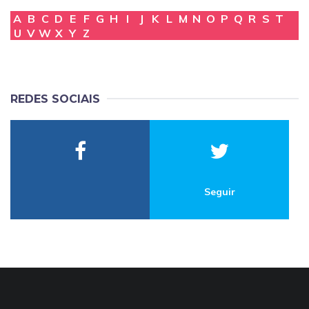
A
B
C
D
E
F
G
H
I
J
K
L
M
N
O
P
Q
R
S
T
U
V
W
X
Y
Z
REDES SOCIAIS
Seguir