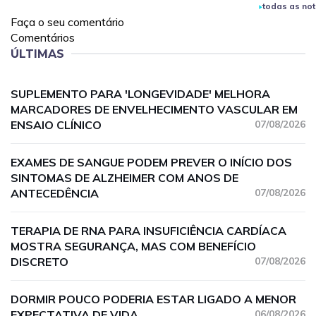
todas as not
Faça o seu comentário
Comentários
ÚLTIMAS
SUPLEMENTO PARA 'LONGEVIDADE' MELHORA
MARCADORES DE ENVELHECIMENTO VASCULAR EM
ENSAIO CLÍNICO
07/08/2026
EXAMES DE SANGUE PODEM PREVER O INÍCIO DOS
SINTOMAS DE ALZHEIMER COM ANOS DE
ANTECEDÊNCIA
07/08/2026
TERAPIA DE RNA PARA INSUFICIÊNCIA CARDÍACA
MOSTRA SEGURANÇA, MAS COM BENEFÍCIO
DISCRETO
07/08/2026
DORMIR POUCO PODERIA ESTAR LIGADO A MENOR
EXPECTATIVA DE VIDA
06/08/2026