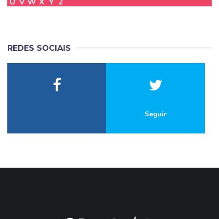
U
V
W
X
Y
Z
REDES SOCIAIS
Seguir