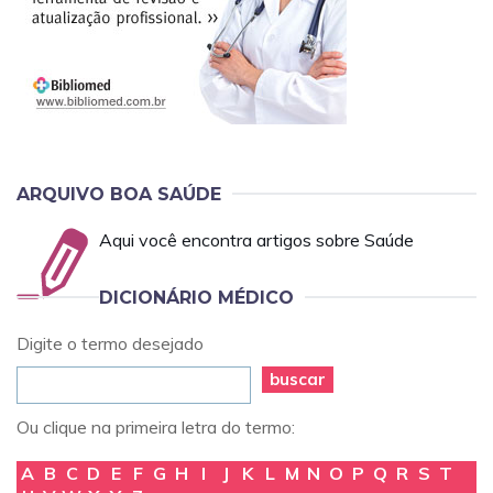
ARQUIVO BOA SAÚDE
Aqui você encontra artigos sobre Saúde
DICIONÁRIO MÉDICO
Digite o termo desejado
buscar
Ou clique na primeira letra do termo:
A
B
C
D
E
F
G
H
I
J
K
L
M
N
O
P
Q
R
S
T