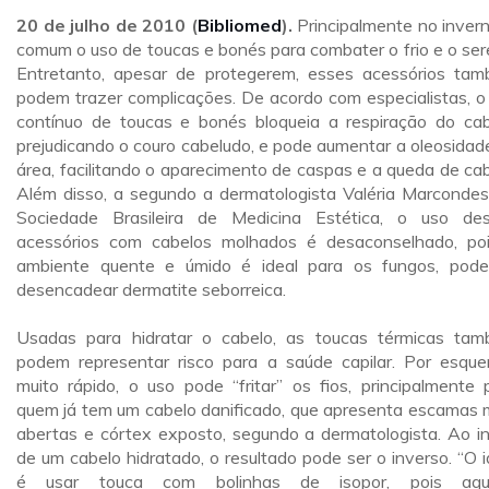
20 de julho de 2010 (
Bibliomed
).
Principalmente no invern
comum o uso de toucas e bonés para combater o frio e o ser
Entretanto, apesar de protegerem, esses acessórios ta
podem trazer complicações. De acordo com especialistas, o
contínuo de toucas e bonés bloqueia a respiração do cab
prejudicando o couro cabeludo, e pode aumentar a oleosidad
área, facilitando o aparecimento de caspas e a queda de cab
Além disso, a segundo a dermatologista Valéria Marcondes
Sociedade Brasileira de Medicina Estética, o uso de
acessórios com cabelos molhados é desaconselhado, po
ambiente quente e úmido é ideal para os fungos, pod
desencadear dermatite seborreica.
Usadas para hidratar o cabelo, as toucas térmicas ta
podem representar risco para a saúde capilar. Por esque
muito rápido, o uso pode “fritar” os fios, principalmente 
quem já tem um cabelo danificado, que apresenta escamas 
abertas e córtex exposto, segundo a dermatologista. Ao i
de um cabelo hidratado, o resultado pode ser o inverso. “O i
é usar touca com bolinhas de isopor, pois aqu