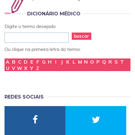
DICIONÁRIO MÉDICO
Digite o termo desejado
buscar
Ou clique na primeira letra do termo:
A
B
C
D
E
F
G
H
I
J
K
L
M
N
O
P
Q
R
S
T
U
V
W
X
Y
Z
REDES SOCIAIS