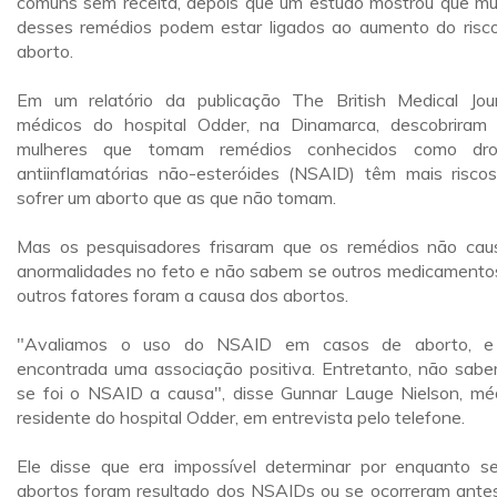
comuns sem receita, depois que um estudo mostrou que mu
desses remédios podem estar ligados ao aumento do risc
aborto.
Em um relatório da publicação The British Medical Jour
médicos do hospital Odder, na Dinamarca, descobriram
mulheres que tomam remédios conhecidos como dro
antiinflamatórias não-esteróides (NSAID) têm mais risco
sofrer um aborto que as que não tomam.
Mas os pesquisadores frisaram que os remédios não ca
anormalidades no feto e não sabem se outros medicamento
outros fatores foram a causa dos abortos.
"Avaliamos o uso do NSAID em casos de aborto, e 
encontrada uma associação positiva. Entretanto, não sab
se foi o NSAID a causa", disse Gunnar Lauge Nielson, mé
residente do hospital Odder, em entrevista pelo telefone.
Ele disse que era impossível determinar por enquanto s
abortos foram resultado dos NSAIDs ou se ocorreram ante