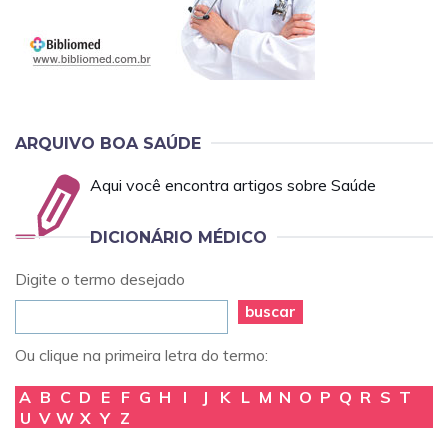
ARQUIVO BOA SAÚDE
Aqui você encontra artigos sobre Saúde
DICIONÁRIO MÉDICO
Digite o termo desejado
buscar
Ou clique na primeira letra do termo:
A
B
C
D
E
F
G
H
I
J
K
L
M
N
O
P
Q
R
S
T
U
V
W
X
Y
Z