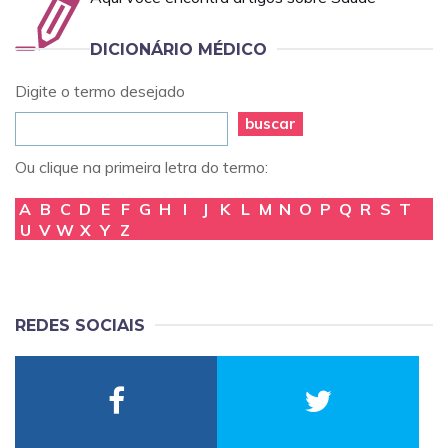
DICIONÁRIO MÉDICO
Digite o termo desejado
buscar
Ou clique na primeira letra do termo:
A
B
C
D
E
F
G
H
I
J
K
L
M
N
O
P
Q
R
S
T
U
V
W
X
Y
Z
REDES SOCIAIS