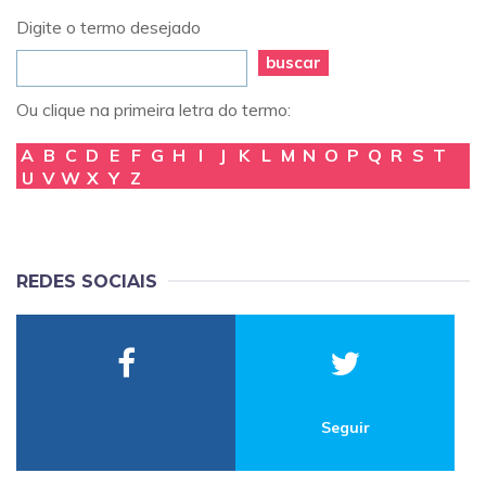
Digite o termo desejado
buscar
Ou clique na primeira letra do termo:
A
B
C
D
E
F
G
H
I
J
K
L
M
N
O
P
Q
R
S
T
U
V
W
X
Y
Z
REDES SOCIAIS
Seguir