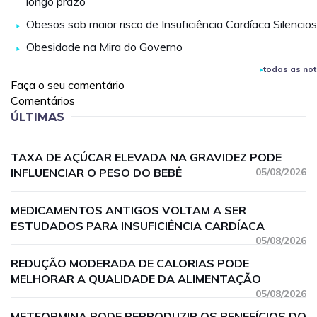
longo prazo
Obesos sob maior risco de Insuficiência Cardíaca Silencio
Obesidade na Mira do Governo
todas as not
Faça o seu comentário
Comentários
ÚLTIMAS
TAXA DE AÇÚCAR ELEVADA NA GRAVIDEZ PODE
INFLUENCIAR O PESO DO BEBÊ
05/08/2026
MEDICAMENTOS ANTIGOS VOLTAM A SER
ESTUDADOS PARA INSUFICIÊNCIA CARDÍACA
05/08/2026
REDUÇÃO MODERADA DE CALORIAS PODE
MELHORAR A QUALIDADE DA ALIMENTAÇÃO
05/08/2026
METFORMINA PODE REPRODUZIR OS BENEFÍCIOS DO