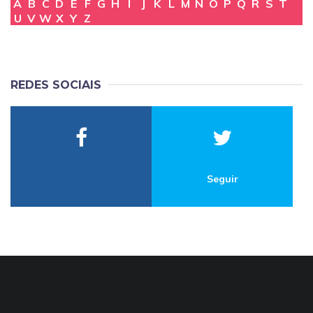
A
B
C
D
E
F
G
H
I
J
K
L
M
N
O
P
Q
R
S
T
U
V
W
X
Y
Z
REDES SOCIAIS
Seguir