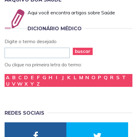
Aqui você encontra artigos sobre Saúde
DICIONÁRIO MÉDICO
Digite o termo desejado
buscar
Ou clique na primeira letra do termo:
A
B
C
D
E
F
G
H
I
J
K
L
M
N
O
P
Q
R
S
T
U
V
W
X
Y
Z
REDES SOCIAIS