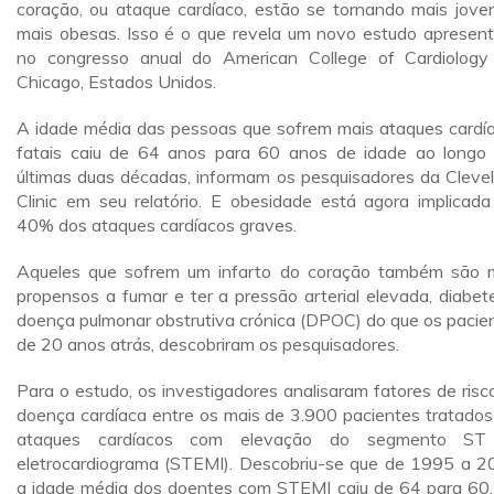
coração, ou ataque cardíaco, estão se tornando mais jove
mais obesas. Isso é o que revela um novo estudo apresen
no congresso anual do American College of Cardiolog
Chicago, Estados Unidos.
A idade média das pessoas que sofrem mais ataques cardí
fatais caiu de 64 anos para 60 anos de idade ao longo
últimas duas décadas, informam os pesquisadores da Cleve
Clinic em seu relatório. E obesidade está agora implicad
40% dos ataques cardíacos graves.
Aqueles que sofrem um infarto do coração também são 
propensos a fumar e ter a pressão arterial elevada, diabet
doença pulmonar obstrutiva crónica (DPOC) do que os pacie
de 20 anos atrás, descobriram os pesquisadores.
Para o estudo, os investigadores analisaram fatores de risc
doença cardíaca entre os mais de 3.900 pacientes tratados
ataques cardíacos com elevação do segmento ST
eletrocardiograma (STEMI). Descobriu-se que de 1995 a 2
a idade média dos doentes com STEMI caiu de 64 para 60,