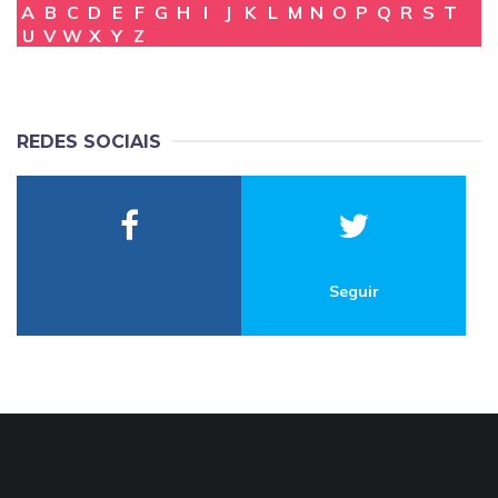
A
B
C
D
E
F
G
H
I
J
K
L
M
N
O
P
Q
R
S
T
U
V
W
X
Y
Z
REDES SOCIAIS
Seguir