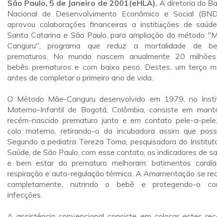
São Paulo, 5 de Janeiro de 2001(eHLA).
A diretoria do B
Nacional de Desenvolvimento Econômico e Social (BN
aprovou colaborações financeiras a instituições de saúd
Santa Catarina e São Paulo, para ampliação do método "
Canguru", programa que reduz a mortalidade de be
prematuros. No mundo nascem anualmente 20 milhõe
bebês prematuros e com baixo peso. Destes, um terço m
antes de completar o primeiro ano de vida.
O Método Mãe-Canguru desenvolvido em 1979, no Insti
Materno-Infantil de Bogotá, Colômbia, consiste em mant
recém-nascido prematuro junto e em contato pele-a-pele
colo materno, retirando-o da incubadora assim que possí
Segundo a pediatra Tereza Toma, pesquisadora do Institut
Saúde, de São Paulo, com esse contato, os indicadores de s
e bem estar do prematuro melhoram: batimentos cardía
respiração e auto-regulação térmica. A Amamentação se rea
completamente, nutrindo o bebê e protegendo-o co
infecções.
A assistência convencional consiste em colocar estes re