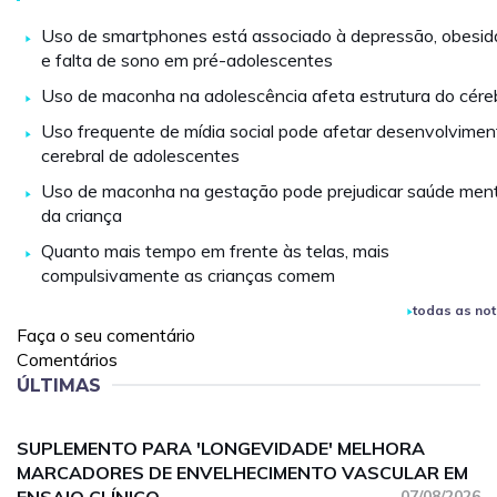
Uso de smartphones está associado à depressão, obesi
e falta de sono em pré-adolescentes
Uso de maconha na adolescência afeta estrutura do cére
Uso frequente de mídia social pode afetar desenvolvimen
cerebral de adolescentes
Uso de maconha na gestação pode prejudicar saúde ment
da criança
Quanto mais tempo em frente às telas, mais
compulsivamente as crianças comem
todas as not
Faça o seu comentário
Comentários
ÚLTIMAS
SUPLEMENTO PARA 'LONGEVIDADE' MELHORA
MARCADORES DE ENVELHECIMENTO VASCULAR EM
07/08/2026