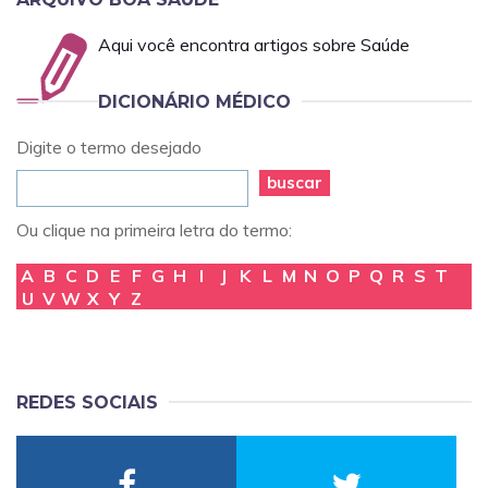
Aqui você encontra artigos sobre Saúde
DICIONÁRIO MÉDICO
Digite o termo desejado
buscar
Ou clique na primeira letra do termo:
A
B
C
D
E
F
G
H
I
J
K
L
M
N
O
P
Q
R
S
T
U
V
W
X
Y
Z
REDES SOCIAIS