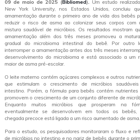
09 de maio de 2025 (
Bibliomed
).
Um estudo realizad
New York University, nos Estados Unidos, concluiu q
amamentação durante o primeiro ano de vida dos bebês 
reduzir o risco de asma ao colonizar seus corpos com
mistura saudável de micróbios. Os resultados mostram q
amamentação além dos três meses promoveu a matur
gradual do microbioma intestinal do bebê. Por outro l
interromper a amamentação antes dos três meses interrom
desenvolvimento do microbioma e está associado a um r
maior de asma pré-escolar.
O leite materno contém açúcares complexos e outros nutrie
que estimulam o crescimento de micróbios saudávei
intestino. Porém, a fórmula para bebês contém nutrientes
promovem o crescimento de um conjunto diferente de micrób
Enquanto muitos micróbios que prosperam na fórm
eventualmente se desenvolvem em todos os bebês, 
chegada precoce está ligada a um risco aumentado de asma.
Para o estudo, os pesquisadores monitoraram o fluxo e ref
de micróbios no intestino e no nariz de bebês durante o prim