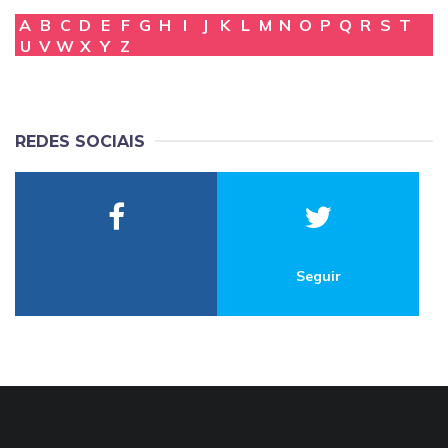
A
B
C
D
E
F
G
H
I
J
K
L
M
N
O
P
Q
R
S
T
U
V
W
X
Y
Z
REDES SOCIAIS
Seguir