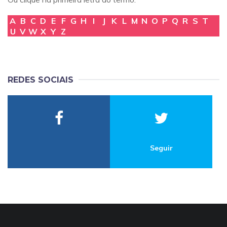
A
B
C
D
E
F
G
H
I
J
K
L
M
N
O
P
Q
R
S
T
U
V
W
X
Y
Z
REDES SOCIAIS
Seguir