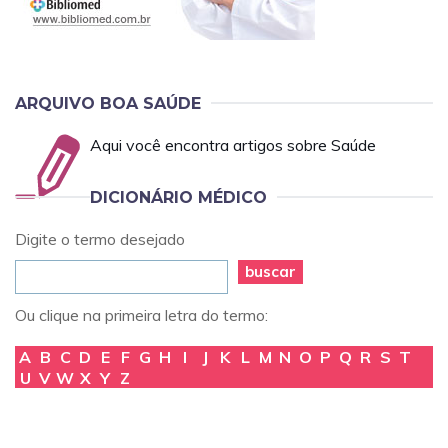
ARQUIVO BOA SAÚDE
Aqui você encontra artigos sobre Saúde
DICIONÁRIO MÉDICO
Digite o termo desejado
buscar
Ou clique na primeira letra do termo:
A
B
C
D
E
F
G
H
I
J
K
L
M
N
O
P
Q
R
S
T
U
V
W
X
Y
Z