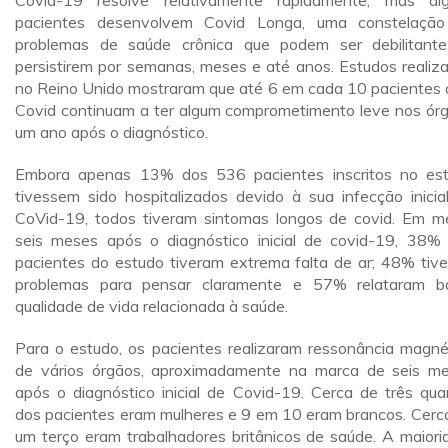
Covid-19 resolve relativamente rapidamente, mas al
pacientes desenvolvem Covid Longa, uma constelaçã
problemas de saúde crônica que podem ser debilitant
persistirem por semanas, meses e até anos. Estudos realiz
no Reino Unido mostraram que até 6 em cada 10 pacientes
Covid continuam a ter algum comprometimento leve nos ór
um ano após o diagnóstico.
Embora apenas 13% dos 536 pacientes inscritos no es
tivessem sido hospitalizados devido à sua infecção inicia
CoVid-19, todos tiveram sintomas longos de covid. Em m
seis meses após o diagnóstico inicial de covid-19, 38%
pacientes do estudo tiveram extrema falta de ar; 48% tiv
problemas para pensar claramente e 57% relataram b
qualidade de vida relacionada à saúde.
Para o estudo, os pacientes realizaram ressonância magné
de vários órgãos, aproximadamente na marca de seis m
após o diagnóstico inicial de Covid-19. Cerca de três qua
dos pacientes eram mulheres e 9 em 10 eram brancos. Cerc
um terço eram trabalhadores britânicos de saúde. A maioria