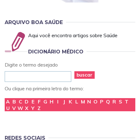
ARQUIVO BOA SAÚDE
Aqui você encontra artigos sobre Saúde
DICIONÁRIO MÉDICO
Digite o termo desejado
buscar
Ou clique na primeira letra do termo:
A
B
C
D
E
F
G
H
I
J
K
L
M
N
O
P
Q
R
S
T
U
V
W
X
Y
Z
REDES SOCIAIS