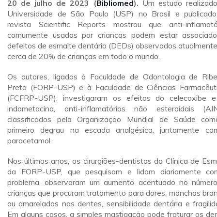
20 de julho de 2023 (
Bibliomed
).
Um estudo realizad
Universidade de São Paulo (USP) no Brasil e publicad
revista Scientific Reports mostrou que anti-inflamató
comumente usados por crianças podem estar associad
defeitos de esmalte dentário (DEDs) observados atualment
cerca de 20% de crianças em todo o mundo.
Os autores, ligados à Faculdade de Odontologia de Ribe
Preto (FORP-USP) e à Faculdade de Ciências Farmacêut
(FCFRP-USP), investigaram os efeitos do celecoxibe 
indometacina, anti-inflamatórios não esteroidais (AI
classificados pela Organização Mundial de Saúde co
primeiro degrau na escada analgésica, juntamente c
paracetamol.
Nos últimos anos, os cirurgiões-dentistas da Clínica de Esm
da FORP-USP, que pesquisam e lidam diariamente c
problema, observaram um aumento acentuado no númer
crianças que procuram tratamento para dores, manchas bra
ou amareladas nos dentes, sensibilidade dentária e fragilid
Em alguns casos, a simples mastigação pode fraturar os de