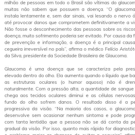
milhão de pessoas em todo o Brasil são vítimas do glauco
muitas não sabem que possuem a doença. “O glaucom
instala lentamente e, sem dar sinais, vai lesando o nervo ó
até provocar danos que comprometem definitivamente a vi
Não fosse o desconhecimento das pessoas sobre os risco
doença, muito sofrimento poderia ser evitado. Por causa da f
de prevenção e informação, a doença é a principal caus
cegueira irreversível no país”, afirma o médico Felício Aristót
da Silva, presidente da Sociedade Brasileira de Glaucoma.
Glaucoma é uma doença que se caracteriza pela pre
elevada dentro do olho. Ela aumenta quando o líquido que b
as estruturas oculares (o humor aquoso) não é dre
naturalmente. Com a pressão alta, a quantidade de sangue
chega aos tecidos oculares diminui e as células nervosa
fundo do olho sofrem danos. O resultado disso é a p
progressiva da visão. “Na maioria dos casos, o glaucom
desenvolve sem ocasionar nenhum sintoma e pode progr
com tanta lentidão que a pessoa não se dá conta da p
gradual da visão. Por isso, quanto mais rápido for diagnosti