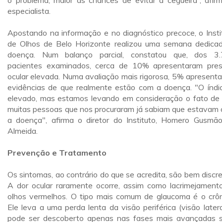
o problema, maior as chances de evitar a cegueira”, afir
especialista.
Apostando na informação e no diagnóstico precoce, o Insti
de Olhos de Belo Horizonte realizou uma semana dedica
doença. Num balanço parcial, constatou que, dos 3
pacientes examinados, cerca de 10% apresentaram pre
ocular elevada. Numa avaliação mais rigorosa, 5% apresent
evidências de que realmente estão com a doença. "O índi
elevado, mas estamos levando em consideração o fato de
muitas pessoas que nos procuraram já sabiam que estavam
a doença", afirma o diretor do Instituto, Homero Gusmã
Almeida.
Prevenção e Tratamento
Os sintomas, ao contrário do que se acredita, são bem discre
A dor ocular raramente ocorre, assim como lacrimejament
olhos vermelhos. O tipo mais comum de glaucoma é o crôn
Ele leva a uma perda lenta da visão periférica (visão latera
pode ser descoberto apenas nas fases mais avançadas 