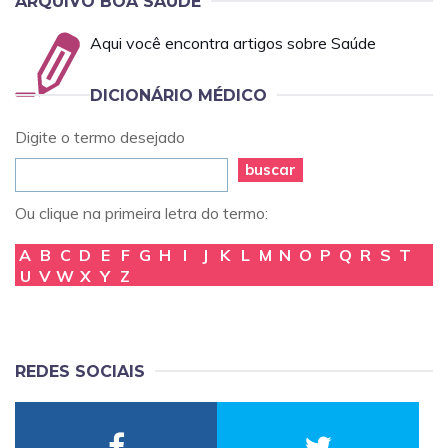
ARQUIVO BOA SAÚDE
Aqui você encontra artigos sobre Saúde
DICIONÁRIO MÉDICO
Digite o termo desejado
buscar
Ou clique na primeira letra do termo:
A
B
C
D
E
F
G
H
I
J
K
L
M
N
O
P
Q
R
S
T
U
V
W
X
Y
Z
REDES SOCIAIS