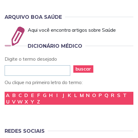
ARQUIVO BOA SAÚDE
Aqui você encontra artigos sobre Saúde
DICIONÁRIO MÉDICO
Digite o termo desejado
buscar
Ou clique na primeira letra do termo:
A
B
C
D
E
F
G
H
I
J
K
L
M
N
O
P
Q
R
S
T
U
V
W
X
Y
Z
REDES SOCIAIS