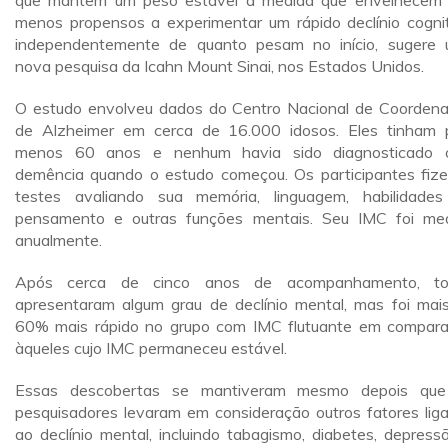
que mantêm um peso estável à medida que envelhecem
menos propensos a experimentar um rápido declínio cognit
independentemente de quanto pesam no início, sugere
nova pesquisa da Icahn Mount Sinai, nos Estados Unidos.
O estudo envolveu dados do Centro Nacional de Coorden
de Alzheimer em cerca de 16.000 idosos. Eles tinham 
menos 60 anos e nenhum havia sido diagnosticado 
demência quando o estudo começou. Os participantes fiz
testes avaliando sua memória, linguagem, habilidade
pensamento e outras funções mentais. Seu IMC foi me
anualmente.
Após cerca de cinco anos de acompanhamento, to
apresentaram algum grau de declínio mental, mas foi mai
60% mais rápido no grupo com IMC flutuante em compar
àqueles cujo IMC permaneceu estável.
Essas descobertas se mantiveram mesmo depois que
pesquisadores levaram em consideração outros fatores lig
ao declínio mental, incluindo tabagismo, diabetes, depress