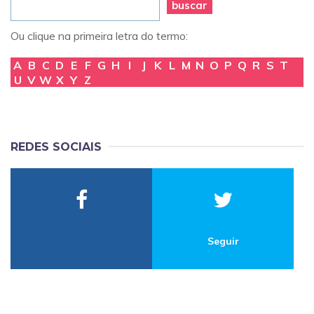
buscar
Ou clique na primeira letra do termo:
A
B
C
D
E
F
G
H
I
J
K
L
M
N
O
P
Q
R
S
T
U
V
W
X
Y
Z
REDES SOCIAIS
Seguir