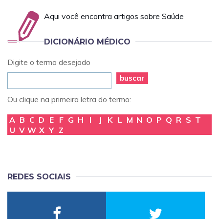
Aqui você encontra artigos sobre Saúde
DICIONÁRIO MÉDICO
Digite o termo desejado
buscar
Ou clique na primeira letra do termo:
A
B
C
D
E
F
G
H
I
J
K
L
M
N
O
P
Q
R
S
T
U
V
W
X
Y
Z
REDES SOCIAIS