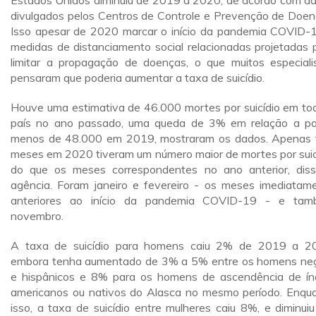
Estados Unidos diminuiu de 2019 a 2020, de acordo com d
divulgados pelos Centros de Controle e Prevenção de Doen
Isso apesar de 2020 marcar o início da pandemia COVID-
medidas de distanciamento social relacionadas projetadas 
limitar a propagação de doenças, o que muitos especiali
pensaram que poderia aumentar a taxa de suicídio.
Houve uma estimativa de 46.000 mortes por suicídio em to
país no ano passado, uma queda de 3% em relação a p
menos de 48.000 em 2019, mostraram os dados. Apenas 
meses em 2020 tiveram um número maior de mortes por suic
do que os meses correspondentes no ano anterior, dis
agência. Foram janeiro e fevereiro - os meses imediatam
anteriores ao início da pandemia COVID-19 - e ta
novembro.
A taxa de suicídio para homens caiu 2% de 2019 a 2
embora tenha aumentado de 3% a 5% entre os homens ne
e hispânicos e 8% para os homens de ascendência de ín
americanos ou nativos do Alasca no mesmo período. Enqu
isso, a taxa de suicídio entre mulheres caiu 8%, e diminui