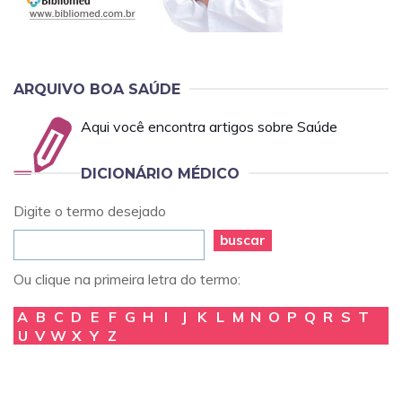
ARQUIVO BOA SAÚDE
Aqui você encontra artigos sobre Saúde
DICIONÁRIO MÉDICO
Digite o termo desejado
buscar
Ou clique na primeira letra do termo:
A
B
C
D
E
F
G
H
I
J
K
L
M
N
O
P
Q
R
S
T
U
V
W
X
Y
Z