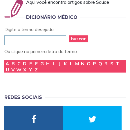
Aqui você encontra artigos sobre Saúde
DICIONÁRIO MÉDICO
Digite o termo desejado
buscar
Ou clique na primeira letra do termo:
A
B
C
D
E
F
G
H
I
J
K
L
M
N
O
P
Q
R
S
T
U
V
W
X
Y
Z
REDES SOCIAIS