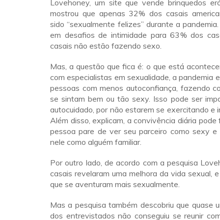
Lovehoney, um site que vende brinquedos eróti
mostrou que apenas 32% dos casais american
sido “sexualmente felizes” durante a pandemia. 
em desafios de intimidade para 63% dos cas
casais não estão fazendo sexo.
Mas, a questão que fica é: o que está acontec
com especialistas em sexualidade, a pandemia 
pessoas com menos autoconfiança, fazendo c
se sintam bem ou tão sexy. Isso pode ser impa
autocuidado, por não estarem se exercitando e 
Além disso, explicam, a convivência diária pode
pessoa pare de ver seu parceiro como sexy e
nele como alguém familiar.
Por outro lado, de acordo com a pesquisa Lov
casais revelaram uma melhora da vida sexual, 
que se aventuram mais sexualmente.
Mas a pesquisa também descobriu que quase 
dos entrevistados não conseguiu se reunir com