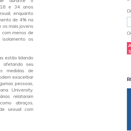
ade durante o
e 18 e 34 anos
D
exual, enquanto
umento de 4% na
re os mais jovens
is com menos de
Ou
 isolamento os
s estão lidando
 afetando seu
as medidas de
 podem exacerbar
R
lgumas pessoas,
na University,
rias relataram
 como abraços,
ade sexual com