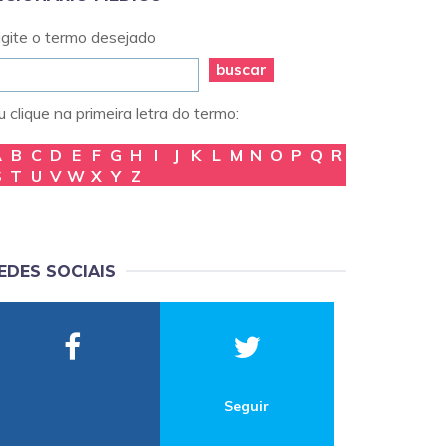
igite o termo desejado
buscar
 clique na primeira letra do termo:
A
B
C
D
E
F
G
H
I
J
K
L
M
N
O
P
Q
R
S
T
U
V
W
X
Y
Z
EDES SOCIAIS
Seguir