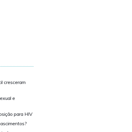
il cresceram
exual e
osição para HIV
 nascimentos?