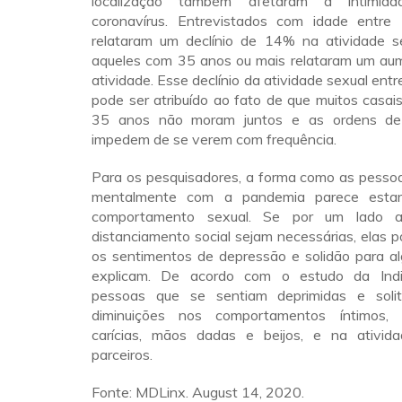
localização também afetaram a intimid
coronavírus. Entrevistados com idade entr
relataram um declínio de 14% na atividade s
aqueles com 35 anos ou mais relataram um a
atividade. Esse declínio da atividade sexual ent
pode ser atribuído ao fato de que muitos casa
35 anos não moram juntos e as ordens de
impedem de se verem com frequência.
Para os pesquisadores, a forma como as pessoa
mentalmente com a pandemia parece estar
comportamento sexual. Se por um lado 
distanciamento social sejam necessárias, elas
os sentimentos de depressão e solidão para a
explicam. De acordo com o estudo da India
pessoas que se sentiam deprimidas e solitá
diminuições nos comportamentos íntimos,
carícias, mãos dadas e beijos, e na ativid
parceiros.
Fonte: MDLinx. August 14, 2020.