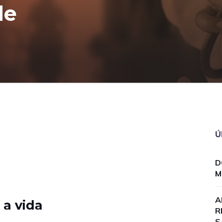
de
Ú
D
M
A
a vida
R
S