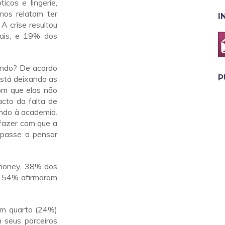
cos e lingerie,
os relatam ter
I
A crise resultou
ais, e 19% dos
endo? De acordo
P
está deixando as
om que elas não
cto da falta de
indo à academia.
 fazer com que a
 passe a pensar
ehoney, 38% dos
e 54% afirmaram
um quarto (24%)
 seus parceiros