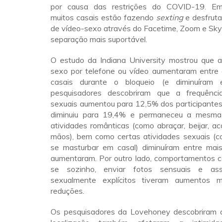
por causa das restrições do COVID-19. Em
muitos casais estão fazendo
sexting
e desfrut
de vídeo-sexo através do Facetime, Zoom e Sky
separação mais suportável.
O estudo da Indiana University mostrou que 
sexo por telefone ou vídeo aumentaram entr
casais durante o bloqueio (e diminuíram
pesquisadores descobriram que a frequênci
sexuais aumentou para 12,5% dos participantes
diminuiu para 19,4% e permaneceu a mesm
atividades românticas (como abraçar, beijar, aca
mãos), bem como certas atividades sexuais (c
se masturbar em casal) diminuíram entre mai
aumentaram. Por outro lado, comportamentos 
se sozinho, enviar fotos sensuais e ass
sexualmente explícitos tiveram aumentos 
reduções.
Os pesquisadores da Lovehoney descobriram 