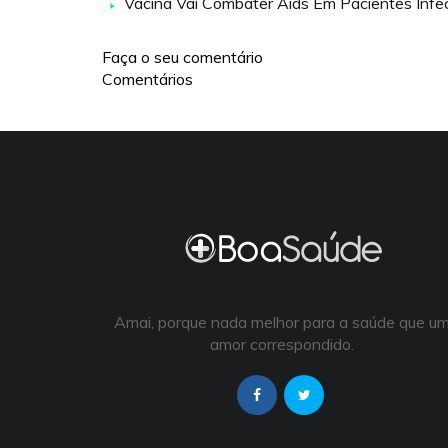
Vacina Vai Combater Aids Em Pacientes Infe
Faça o seu comentário
Comentários
Amai, porque nada melhor para a saúde que u
amor correspondido.