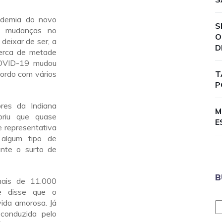
demia do novo
S
as mudanças no
O
deixar de ser, a
D
cerca de metade
COVID-19 mudou
cordo com vários
T
P
res da Indiana
M
briu que quase
E
 representativa
 algum tipo de
nte o surto de
B
ais de 11.000
e disse que o
ida amorosa. Já
conduzida pelo