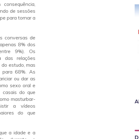
 consequência,
ando de sessões
pe para tornar a
as conversas de
e apenas 8% dos
 entre 9%). Os
a das relações
 do estudo, mas
a para 68%. As
riciar ou dar as
omo sexo oral e
s casais do que
como masturbar-
A
istir a vídeos
maiores do que
que a idade e a
D