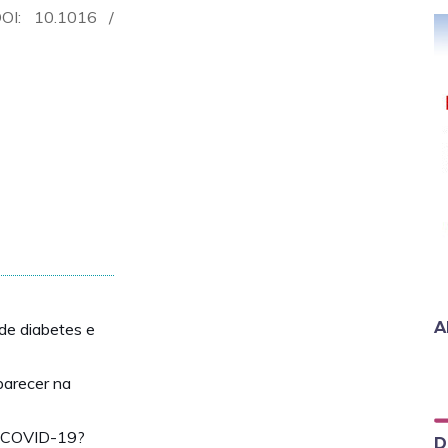
DOI: 10.1016 /
A
de diabetes e
parecer na
e COVID-19?
D