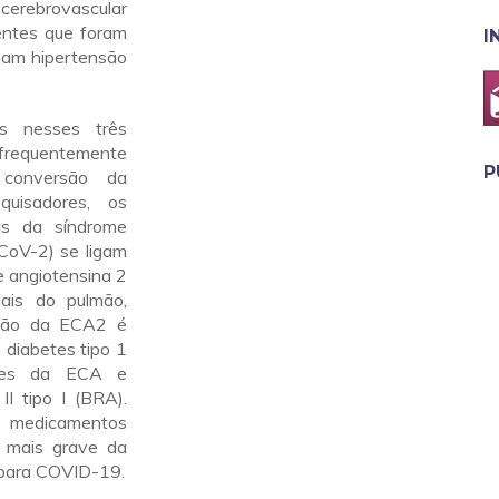
cerebrovascular
entes que foram
I
ham hipertensão
as nesses três
requentemente
P
 conversão da
uisadores, os
us da síndrome
CoV-2) se ligam
e angiotensina 2
iais do pulmão,
essão da ECA2 é
diabetes tipo 1
ores da ECA e
I tipo I (BRA).
s medicamentos
a mais grave da
o para COVID-19.