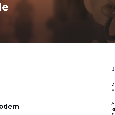
de
Ú
D
M
A
 podem
R
S