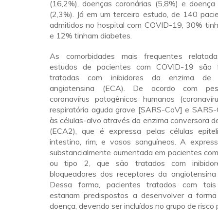
(16,2%), doenças coronárias (5,8%) e doença 
(2,3%). Já em um terceiro estudo, de 140 paci
admitidos no hospital com COVID-19, 30% tin
e 12% tinham diabetes.
As comorbidades mais frequentes relatad
estudos de pacientes com COVID-19 são f
tratadas com inibidores da enzima de
angiotensina (ECA). De acordo com pesq
coronavírus patogênicos humanos (coronavír
respiratória aguda grave [SARS-CoV] e SARS-
às células-alvo através da enzima conversora d
(ECA2), que é expressa pelas células epitel
intestino, rim, e vasos sanguíneos. A expr
substancialmente aumentada em pacientes com 
ou tipo 2, que são tratados com inibid
bloqueadores dos receptores da angiotensina I
Dessa forma, pacientes tratados com tai
estariam predispostos a desenvolver a form
doença, devendo ser incluídos no grupo de risc