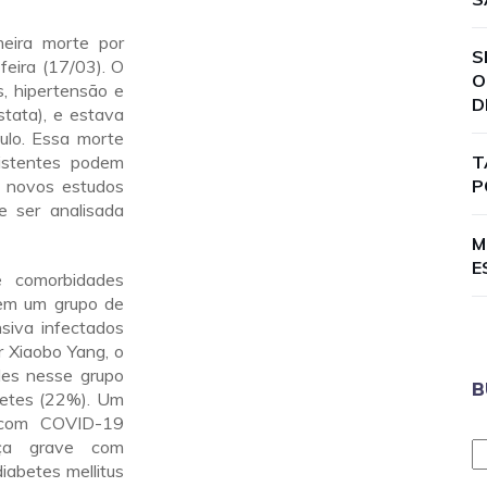
eira morte por
S
-feira (17/03). O
O
, hipertensão e
D
stata), e estava
ulo. Essa morte
istentes podem
T
s novos estudos
P
e ser analisada
M
E
e comorbidades
 em um grupo de
siva infectados
r Xiaobo Yang, o
ades nesse grupo
B
betes (22%). Um
 com COVID-19
nça grave com
iabetes mellitus