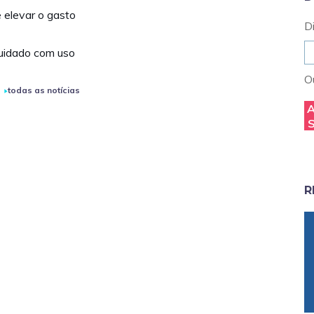
 elevar o gasto
D
uidado com uso
Ou
todas as notícias
R