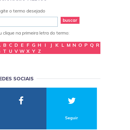
igite o termo desejado
buscar
 clique na primeira letra do termo:
A
B
C
D
E
F
G
H
I
J
K
L
M
N
O
P
Q
R
S
T
U
V
W
X
Y
Z
EDES SOCIAIS
Seguir