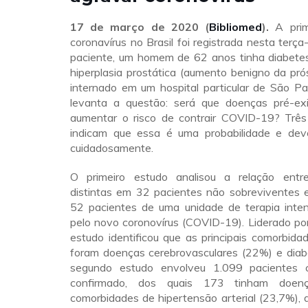
17 de março de 2020 (
Bibliomed
).
A prim
coronavírus no Brasil foi registrada nesta terça
paciente, um homem de 62 anos tinha diabetes
hiperplasia prostática (aumento benigno da pró
internado em um hospital particular de São Pa
levanta a questão: será que doenças pré-ex
aumentar o risco de contrair COVID-19? Trê
indicam que essa é uma probabilidade e dev
cuidadosamente.
O primeiro estudo analisou a relação entr
distintas em 32 pacientes não sobreviventes
52 pacientes de uma unidade de terapia inten
pelo novo coronovírus (COVID-19). Liderado po
estudo identificou que as principais comorbid
foram doenças cerebrovasculares (22%) e dia
segundo estudo envolveu 1.099 pacientes
confirmado, dos quais 173 tinham doe
comorbidades de hipertensão arterial (23,7%), d