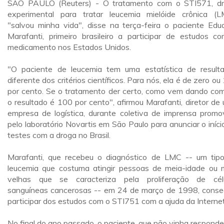
SÃO PAULO (Reuters) - O tratamento com o STI571, d
experimental para tratar leucemia mielóide crônica (L
"salvou minha vida", disse na terça-feira o paciente Edu
Marafanti, primeiro brasileiro a participar de estudos c
medicamento nos Estados Unidos.
"O paciente de leucemia tem uma estatística de result
diferente dos critérios científicos. Para nós, ela é de zero ou
por cento. Se o tratamento der certo, como vem dando com
o resultado é 100 por cento", afirmou Marafanti, diretor de
empresa de logística, durante coletiva de imprensa promo
pelo laboratório Novartis em São Paulo para anunciar o iníci
testes com a droga no Brasil.
Marafanti, que recebeu o diagnóstico de LMC -- um tip
leucemia que costuma atingir pessoas de meia-idade ou 
velhas que se caracteriza pela proliferação de cél
sanguíneas cancerosas -- em 24 de março de 1998, conse
participar dos estudos com o STI751 com a ajuda da Internet
No final do ano passado, o paciente, que não vinha respond