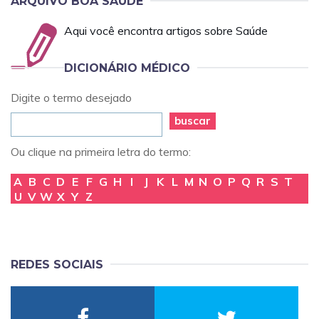
ARQUIVO BOA SAÚDE
Aqui você encontra artigos sobre Saúde
DICIONÁRIO MÉDICO
Digite o termo desejado
buscar
Ou clique na primeira letra do termo:
A
B
C
D
E
F
G
H
I
J
K
L
M
N
O
P
Q
R
S
T
U
V
W
X
Y
Z
REDES SOCIAIS