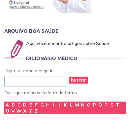
ARQUIVO BOA SAÚDE
Aqui você encontra artigos sobre Saúde
DICIONÁRIO MÉDICO
Digite o termo desejado
buscar
Ou clique na primeira letra do termo:
A
B
C
D
E
F
G
H
I
J
K
L
M
N
O
P
Q
R
S
T
U
V
W
X
Y
Z