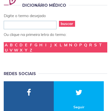
DICIONÁRIO MÉDICO
Digite o termo desejado
buscar
Ou clique na primeira letra do termo:
A
B
C
D
E
F
G
H
I
J
K
L
M
N
O
P
Q
R
S
T
U
V
W
X
Y
Z
REDES SOCIAIS
Seguir