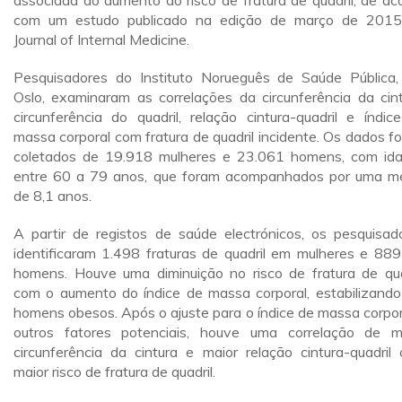
associada ao aumento do risco de fratura de quadril, de ac
com um estudo publicado na edição de março de 201
Journal of Internal Medicine.
Pesquisadores do Instituto Norueguês de Saúde Pública
Oslo, examinaram as correlações da circunferência da cint
circunferência do quadril, relação cintura-quadril e índic
massa corporal com fratura de quadril incidente. Os dados f
coletados de 19.918 mulheres e 23.061 homens, com id
entre 60 a 79 anos, que foram acompanhados por uma m
de 8,1 anos.
A partir de registos de saúde electrónicos, os pesquisad
identificaram 1.498 fraturas de quadril em mulheres e 88
homens. Houve uma diminuição no risco de fratura de qua
com o aumento do índice de massa corporal, estabilizand
homens obesos. Após o ajuste para o índice de massa corpor
outros fatores potenciais, houve uma correlação de m
circunferência da cintura e maior relação cintura-quadril
maior risco de fratura de quadril.