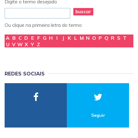
Digite o termo desejado
buscar
Ou clique na primeira letra do termo:
A
B
C
D
E
F
G
H
I
J
K
L
M
N
O
P
Q
R
S
T
U
V
W
X
Y
Z
REDES SOCIAIS
Seguir