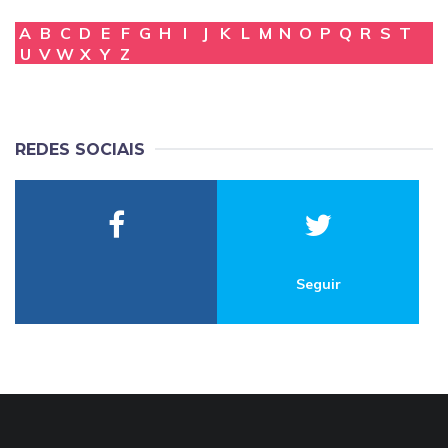
A
B
C
D
E
F
G
H
I
J
K
L
M
N
O
P
Q
R
S
T
U
V
W
X
Y
Z
REDES SOCIAIS
Seguir