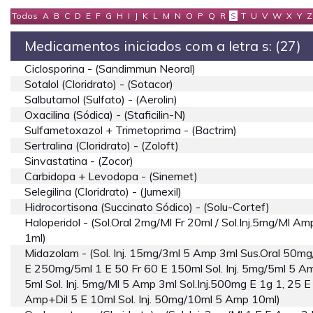
Todos
A
B
C
D
E
F
G
H
I
J
K
L
M
N
O
P
Q
R
S
T
U
V
W
X
Y
Z
Medicamentos iniciados com a letra s: (27)
Ciclosporina - (sandimmun Neoral)
Sotalol (cloridrato) - (sotacor)
Salbutamol (sulfato) - (aerolin)
Oxacilina (sódica) - (staficilin-N)
Sulfametoxazol + Trimetoprima - (bactrim)
Sertralina (cloridrato) - (zoloft)
Sinvastatina - (zocor)
Carbidopa + Levodopa - (sinemet)
Selegilina (cloridrato) - (jumexil)
Hidrocortisona (succinato Sódico) - (solu-Cortef)
Haloperidol - (sol.oral 2mg/ml Fr 20ml / Sol.inj.5mg/ml Am
1ml)
Midazolam - (sol. Inj. 15mg/3ml 5 Amp 3ml Sus.oral 50mg
E 250mg/5ml 1 E 50 Fr 60 E 150ml Sol. Inj. 5mg/5ml 5 A
5ml Sol. Inj. 5mg/ml 5 Amp 3ml Sol.inj.500mg E 1g 1, 25 E
Amp+dil 5 E 10ml Sol. Inj. 50mg/10ml 5 Amp 10ml)