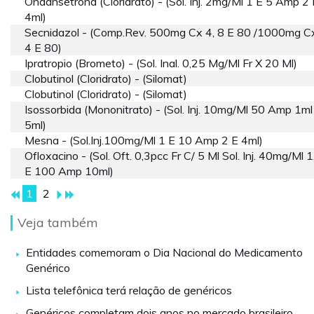
Ondansetrona (cloridrato) - (sol. Inj. 2mg/ml 1 E 5 Amp 2 
4ml)
Secnidazol - (comp.rev. 500mg Cx 4, 8 E 80 /1000mg Cx
4 E 80)
Ipratropio (brometo) - (sol. Inal. 0,25 Mg/ml Fr X 20 Ml)
Clobutinol (cloridrato) - (silomat)
Clobutinol (cloridrato) - (silomat)
Isossorbida (mononitrato) - (sol. Inj. 10mg/ml 50 Amp 1ml
5ml)
Mesna - (sol.inj.100mg/ml 1 E 10 Amp 2 E 4ml)
Ofloxacino - (sol. Oft. 0,3pcc Fr C/ 5 Ml Sol. Inj. 40mg/ml 1
E 100 Amp 10ml)
1
2
Veja também
Entidades comemoram o Dia Nacional do Medicamento
Genérico
Lista telefônica terá relação de genéricos
Genéricos completam dois anos no mercado brasileiro