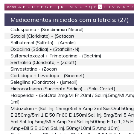
Todos
A
B
C
D
E
F
G
H
I
J
K
L
M
N
O
P
Q
R
S
T
U
V
W
X
Y
Z
Medicamentos iniciados com a letra s: (27)
Ciclosporina - (sandimmun Neoral)
Sotalol (cloridrato) - (sotacor)
Salbutamol (sulfato) - (aerolin)
Oxacilina (sódica) - (staficilin-N)
Sulfametoxazol + Trimetoprima - (bactrim)
Sertralina (cloridrato) - (zoloft)
Sinvastatina - (zocor)
Carbidopa + Levodopa - (sinemet)
Selegilina (cloridrato) - (jumexil)
Hidrocortisona (succinato Sódico) - (solu-Cortef)
Haloperidol - (sol.oral 2mg/ml Fr 20ml / Sol.inj.5mg/ml Am
1ml)
Midazolam - (sol. Inj. 15mg/3ml 5 Amp 3ml Sus.oral 50mg
E 250mg/5ml 1 E 50 Fr 60 E 150ml Sol. Inj. 5mg/5ml 5 A
5ml Sol. Inj. 5mg/ml 5 Amp 3ml Sol.inj.500mg E 1g 1, 25 E
Amp+dil 5 E 10ml Sol. Inj. 50mg/10ml 5 Amp 10ml)