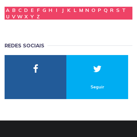
A
B
C
D
E
F
G
H
I
J
K
L
M
N
O
P
Q
R
S
T
U
V
W
X
Y
Z
REDES SOCIAIS
Seguir