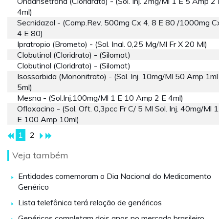
Ondansetrona (cloridrato) - (sol. Inj. 2mg/ml 1 E 5 Amp 2 
4ml)
Secnidazol - (comp.rev. 500mg Cx 4, 8 E 80 /1000mg Cx
4 E 80)
Ipratropio (brometo) - (sol. Inal. 0,25 Mg/ml Fr X 20 Ml)
Clobutinol (cloridrato) - (silomat)
Clobutinol (cloridrato) - (silomat)
Isossorbida (mononitrato) - (sol. Inj. 10mg/ml 50 Amp 1ml
5ml)
Mesna - (sol.inj.100mg/ml 1 E 10 Amp 2 E 4ml)
Ofloxacino - (sol. Oft. 0,3pcc Fr C/ 5 Ml Sol. Inj. 40mg/ml 1
E 100 Amp 10ml)
1
2
Veja também
Entidades comemoram o Dia Nacional do Medicamento
Genérico
Lista telefônica terá relação de genéricos
Genéricos completam dois anos no mercado brasileiro