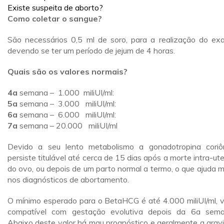
Existe suspeita de aborto?
Como coletar o sangue?
São necessários 0,5 ml de soro, para a realização do ex
devendo se ter um período de jejum de 4 horas.
Quais são os valores normais?
4a
semana – 1.000 miliUI/ml:
5a
semana – 3.000 miliUI/ml:
6a
semana – 6.000 miliUI/ml:
7a
semana – 20.000 miliUI/ml
Devido a seu lento metabolismo a gonadotropina coriô
persiste titulável até cerca de 15 dias após a morte intra-ute
do ovo, ou depois de um parto normal a termo, o que ajuda m
nos diagnósticos de abortamento.
O mínimo esperado para o BetaHCG é até 4.000 miliUI/ml, v
compatível com gestação evolutiva depois da 6a sem
Abaixo deste valor há mau prognóstico e geralmente a grav