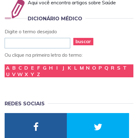
Aqui você encontra artigos sobre Saúde
DICIONÁRIO MÉDICO
Digite o termo desejado
buscar
Ou clique na primeira letra do termo:
A
B
C
D
E
F
G
H
I
J
K
L
M
N
O
P
Q
R
S
T
U
V
W
X
Y
Z
REDES SOCIAIS