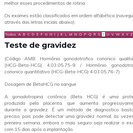
melhor esses procedimentos de rotina.
Os exames estão classificados em ordem alfabética (naveg
através das letras iniciais abaixo):
Todos
A
B
C
D
E
F
G
H
I
J
K
L
M
N
O
P
Q
R
S
T
U
V
W
X
Y
Z
Teste de gravidez
(Código AMB: Hormônio gonodotrofico corionico qualita
(HCG-Beta-HCG) 4.03.05.75-9 / Hormônio gonodotro
corionico quantitativo (HCG-Beta-HCG) 4.03.05.76-7)
Dosagem de BetaHCG no sangue
A gonadotropina coriônica (Beta HCG) é uma prote
produzida pela placenta, que aumenta progressivam
durante a gravidez. É um método de diagnostico bast
preciso, pois pode detectar uma gravidez normal, às veze
primeira semana, embora o mais seguro seja realizar o e
com 15 dias após a implantação.