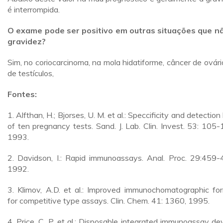
é interrompida.
O exame pode ser positivo em outras situações que n
gravidez?
Sim, no coriocarcinoma, na mola hidatiforme, câncer de ovári
de testículos,
Fontes:
1. Alfthan, H.; Bjorses, U. M. et al.: Speccificity and detection 
of ten pregnancy tests. Sand. J. Lab. Clin. Invest. 53: 105-
1993.
2. Davidson, I.: Rapid immunoassays. Anal. Proc. 29:459-
1992.
3. Klimov, A.D. et al.: Improved immunochomatographic fo
for competitive type assays. Clin. Chem. 41: 1360, 1995.
4. Price, C. P. et al.: Disposable integrated immunoassay dev