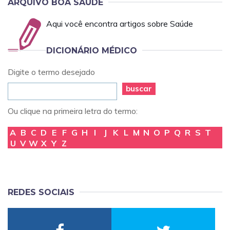
ARQUIVO BOA SAÚDE
Aqui você encontra artigos sobre Saúde
DICIONÁRIO MÉDICO
Digite o termo desejado
buscar
Ou clique na primeira letra do termo:
A
B
C
D
E
F
G
H
I
J
K
L
M
N
O
P
Q
R
S
T
U
V
W
X
Y
Z
REDES SOCIAIS