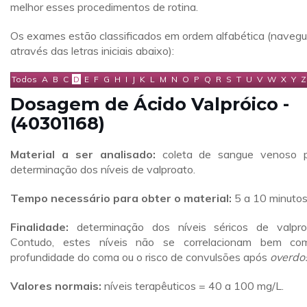
melhor esses procedimentos de rotina.
Os exames estão classificados em ordem alfabética (naveg
através das letras iniciais abaixo):
Todos
A
B
C
D
E
F
G
H
I
J
K
L
M
N
O
P
Q
R
S
T
U
V
W
X
Y
Z
Dosagem de Ácido Valpróico -
(40301168)
Material a ser analisado:
coleta de sangue venoso 
determinação dos níveis de valproato.
Tempo necessário para obter o material:
5 a 10 minutos
Finalidade:
determinação dos níveis séricos de valpro
Contudo, estes níveis não se correlacionam bem c
profundidade do coma ou o risco de convulsões após
overdo
Valores normais:
níveis terapêuticos = 40 a 100 mg/L.