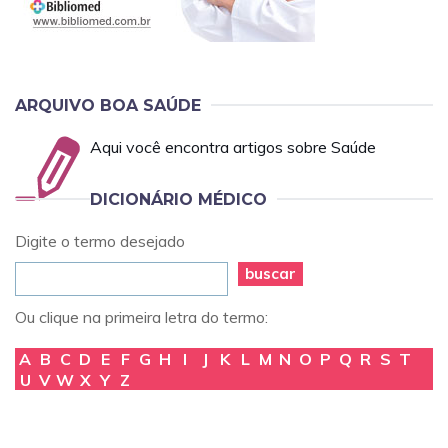
ARQUIVO BOA SAÚDE
Aqui você encontra artigos sobre Saúde
DICIONÁRIO MÉDICO
Digite o termo desejado
buscar
Ou clique na primeira letra do termo:
A
B
C
D
E
F
G
H
I
J
K
L
M
N
O
P
Q
R
S
T
U
V
W
X
Y
Z