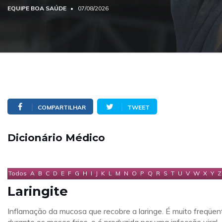
EQUIPE BOA SAÚDE
07/08/2026
COMPARTILHAR
TWEET
Dicionário Médico
Todos
A
B
C
D
E
F
G
H
I
J
K
L
M
N
O
P
Q
R
S
T
U
V
W
X
Y
Z
Laringite
Inflamação da mucosa que recobre a laringe. É muito freqüen