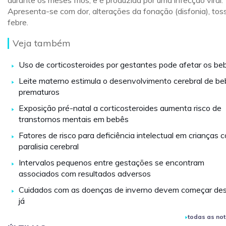
durante os meses frios, e é produzida por uma infecção viral.
Apresenta-se com dor, alterações da fonação (disfonia), tos
febre.
Veja também
Uso de corticosteroides por gestantes pode afetar os be
Leite materno estimula o desenvolvimento cerebral de b
prematuros
Exposição pré-natal a corticosteroides aumenta risco de
transtornos mentais em bebês
Fatores de risco para deficiência intelectual em crianças 
paralisia cerebral
Intervalos pequenos entre gestações se encontram
associados com resultados adversos
Cuidados com as doenças de inverno devem começar de
já
todas as not