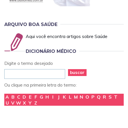
ARQUIVO BOA SAÚDE
Aqui você encontra artigos sobre Saúde
DICIONÁRIO MÉDICO
Digite o termo desejado
buscar
Ou clique na primeira letra do termo:
A
B
C
D
E
F
G
H
I
J
K
L
M
N
O
P
Q
R
S
T
U
V
W
X
Y
Z