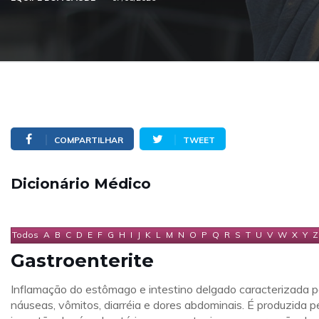
COMPARTILHAR
TWEET
Dicionário Médico
Todos
A
B
C
D
E
F
G
H
I
J
K
L
M
N
O
P
Q
R
S
T
U
V
W
X
Y
Z
Gastroenterite
Inflamação do estômago e intestino delgado caracterizada p
náuseas, vômitos, diarréia e dores abdominais. É produzida p