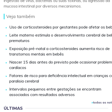
ingestão de vírus, bactérias ou suas toxinas, ou agressão da
mucosa intestinal por diversos mecanismos.
Veja também
Uso de corticosteroides por gestantes pode afetar os be
Leite materno estimula o desenvolvimento cerebral de b
prematuros
Exposição pré-natal a corticosteroides aumenta risco de
transtornos mentais em bebês
Nascer 15 dias antes do previsto pode ocasionar proble
cardíacos
Fatores de risco para deficiência intelectual em crianças 
paralisia cerebral
Intervalos pequenos entre gestações se encontram
associados com resultados adversos
todas as not
ÚLTIMAS