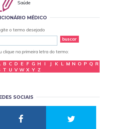
Saúde
ICIONÁRIO MÉDICO
igite o termo desejado
buscar
 clique na primeira letra do termo:
A
B
C
D
E
F
G
H
I
J
K
L
M
N
O
P
Q
R
S
T
U
V
W
X
Y
Z
EDES SOCIAIS