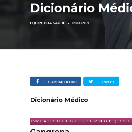
Dicionário Médi
EQUIPE BOA SAÚDE
09/08/2026
COMPARTILHAR
TWEET
Dicionário Médico
Todos
A
B
C
D
E
F
G
H
I
J
K
L
M
N
O
P
Q
R
S
T
Gangrena