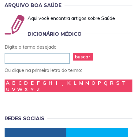
ARQUIVO BOA SAÚDE
Aqui você encontra artigos sobre Saúde
DICIONÁRIO MÉDICO
Digite o termo desejado
buscar
Ou clique na primeira letra do termo:
A
B
C
D
E
F
G
H
I
J
K
L
M
N
O
P
Q
R
S
T
U
V
W
X
Y
Z
REDES SOCIAIS