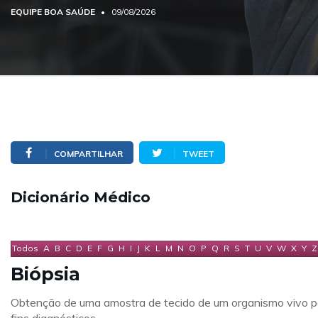
EQUIPE BOA SAÚDE
09/08/2026
COMPARTILHAR
TWEET
Dicionário Médico
Todos
A
B
C
D
E
F
G
H
I
J
K
L
M
N
O
P
Q
R
S
T
U
V
W
X
Y
Z
Biópsia
Obtenção de uma amostra de tecido de um organismo vivo p