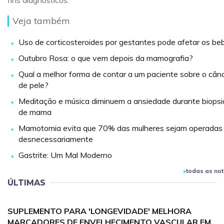
fins diagnósticos.
Veja também
Uso de corticosteroides por gestantes pode afetar os be
Outubro Rosa: o que vem depois da mamografia?
Qual a melhor forma de contar a um paciente sobre o cân
de pele?
Meditação e música diminuem a ansiedade durante biopsi
de mama
Mamotomia evita que 70% das mulheres sejam operadas
desnecessariamente
Gastrite: Um Mal Moderno
todas as not
ÚLTIMAS
SUPLEMENTO PARA 'LONGEVIDADE' MELHORA
MARCADORES DE ENVELHECIMENTO VASCULAR EM