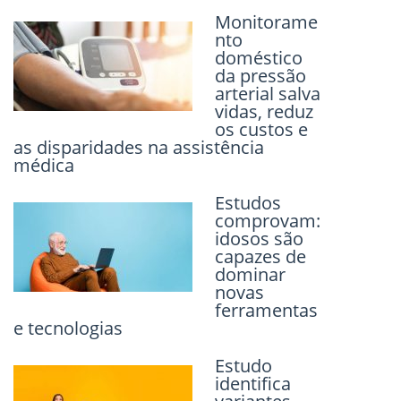
cegueira
rara
Monitorame
nto
doméstico
Tratamento
da pressão
pode
arterial salva
eliminar
vidas, reduz
pedras nos
os custos e
rins sem dor
as disparidades na assistência
médica
Monitores
de pressão
Estudos
caros não
comprovam:
são mais
idosos são
eficazes que
capazes de
os básicos
dominar
novas
ferramentas
Microagulha
e tecnologias
mento após
a cirurgia
pode
Estudo
melhorar a
identifica
aparência