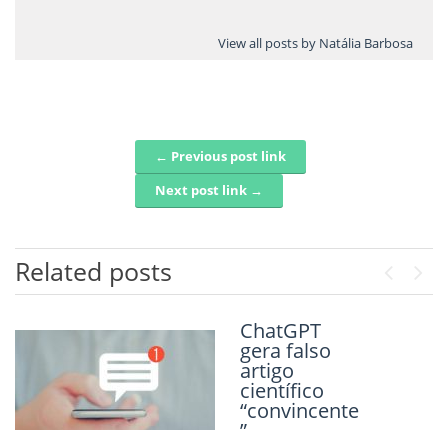
View all posts by Natália Barbosa
← Previous post link
Post navigation
Next post link →
Related posts
Previou
Next
ChatGPT
Terapia
gera falso
experimenta
artigo
l melhorou
científico
visão de
“convincente
pessoas
”
com