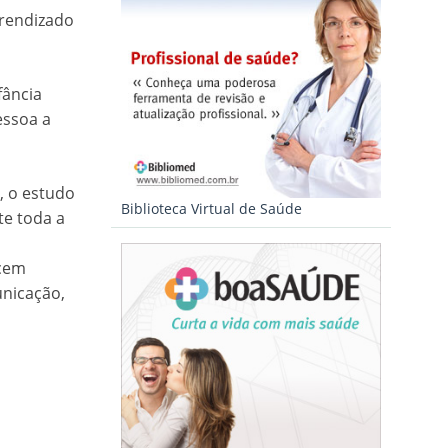
prendizado
fância
essoa a
, o estudo
Biblioteca Virtual de Saúde
te toda a
ecem
unicação,