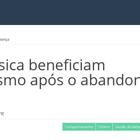
riança
sica beneficiam
smo após o abando
nt
Comportamento
Fitness
Saúde do bebe