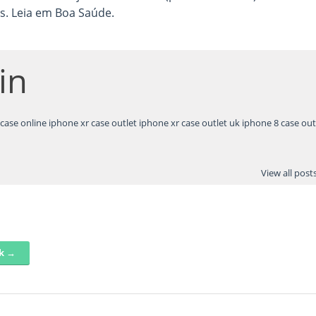
s. Leia em Boa Saúde.
in
case online
iphone xr case outlet
iphone xr case outlet uk
iphone 8 case out
View all pos
nk →