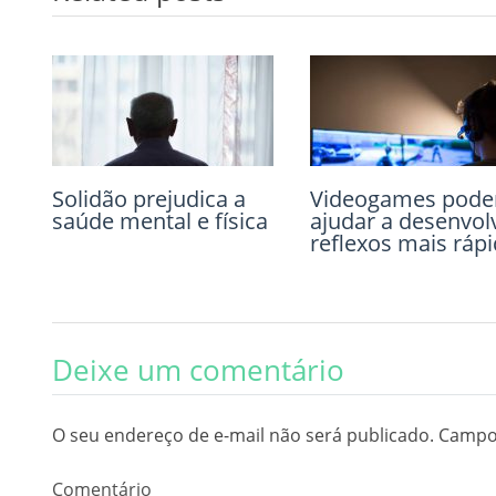
Solidão prejudica a
A função adaptativa
Videogames pod
O narcisismo e se
saúde mental e física
emocional dos
ajudar a desenvol
impacto na
sonhos
reflexos mais ráp
psicoterapia
Deixe um comentário
O seu endereço de e-mail não será publicado.
Campos
Comentário