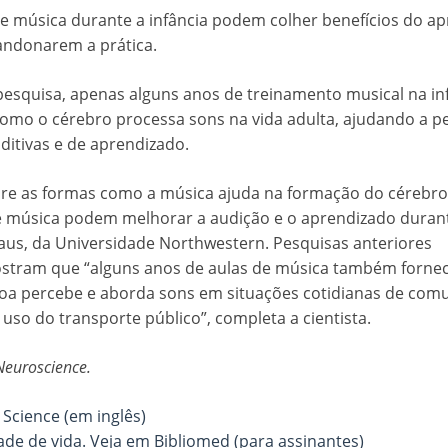
de música durante a infância podem colher benefícios do a
ndonarem a prática.
squisa, apenas alguns anos de treinamento musical na in
mo o cérebro processa sons na vida adulta, ajudando a p
ditivas e de aprendizado.
re as formas como a música ajuda na formação do cérebro
e música podem melhorar a audição e o aprendizado duran
raus, da Universidade Northwestern. Pesquisas anteriores
stram que “alguns anos de aulas de música também forn
oa percebe e aborda sons em situações cotidianas de com
so do transporte público”, completa a cientista.
Neuroscience.
 Science (em inglês)
ade de vida. Veja em Bibliomed (para assinantes)