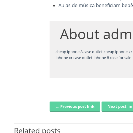
Aulas de música beneficiam bebê
About
adm
cheap iphone 8 case outlet
cheap iphone xr 
iphone xr case outlet
iphone 8 case for sale
← Previous post link
Next post li
Post navigation
Related posts