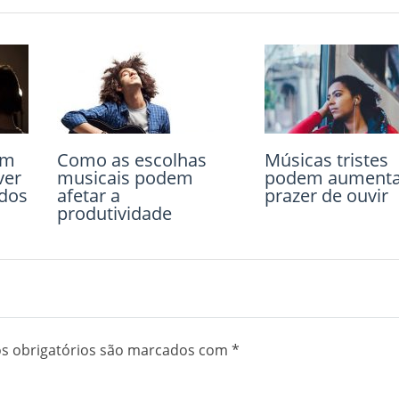
em
u
Como as escolhas
Caminhar na
Músicas tristes
Pessoas ignora
ver
musicais podem
natureza melhora
podem aumenta
estar doentes p
idos
afetar a
função cerebral
prazer de ouvir
não desmarcar
produtividade
compromissos
 obrigatórios são marcados com
*