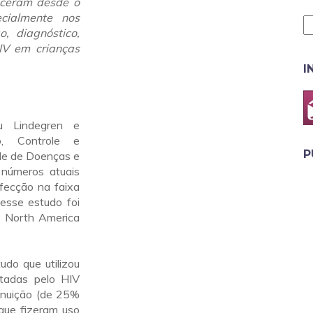
sceram desde o
ecialmente nos
, diagnóstico,
IV em crianças
I
u Lindegren e
o, Controle e
P
le de Doenças e
números atuais
nfecção na faixa
esse estudo foi
of North America
do que utilizou
ctadas pelo HIV
minuição (de 25%
que fizeram uso