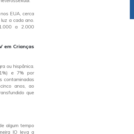
heterossexual.
o nos EUA, cerca
 luz a cada ano.
1.000 a 2.000
IV em Crianças
ra ou hispânica.
(91%) e 7% por
as contaminadas
cinco anos, ao
ransfundido que
 de algum tempo
meira IO leva a