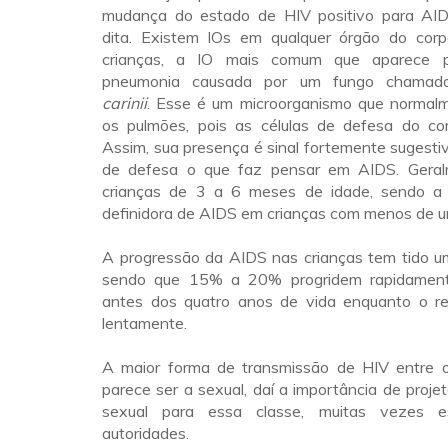
mudança do estado de HIV positivo para AID
dita. Existem IOs em qualquer órgão do cor
crianças, a IO mais comum que aparece p
pneumonia causada por um fungo chama
carinii
. Esse é um microorganismo que normal
os pulmões, pois as células de defesa do c
Assim, sua presença é sinal fortemente sugestiv
de defesa o que faz pensar em AIDS. Gera
crianças de 3 a 6 meses de idade, sendo a 
definidora de AIDS em crianças com menos de u
A progressão da AIDS nas crianças tem tido um
sendo que 15% a 20% progridem rapidament
antes dos quatro anos de vida enquanto o re
lentamente.
A maior forma de transmissão de HIV entre 
parece ser a sexual, daí a importância de proj
sexual para essa classe, muitas vezes e
autoridades.