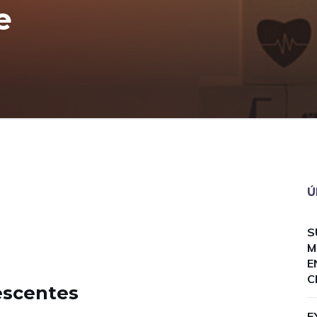
e
Ú
S
M
E
C
escentes
E