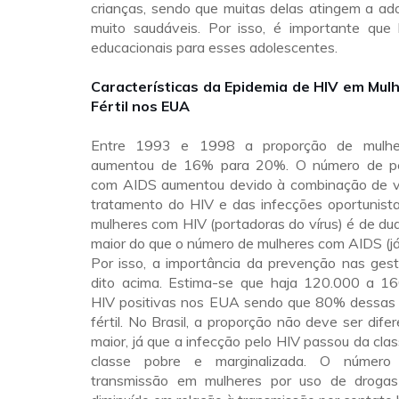
crianças, sendo que muitas delas atingem a ad
muito saudáveis. Por isso, é importante que
educacionais para esses adolescentes.
Características da Epidemia de HIV em Mul
Fértil nos EUA
Entre 1993 e 1998 a proporção de mulh
aumentou de 16% para 20%. O número de p
com AIDS aumentou devido à combinação de v
tratamento do HIV e das infecções oportunist
mulheres com HIV (portadoras do vírus) é de du
maior do que o número de mulheres com AIDS (j
Por isso, a importância da prevenção nas gest
dito acima. Estima-se que haja 120.000
a 16
HIV positivas nos EUA sendo que 80% dessas
fértil. No Brasil, a proporção não deve ser dife
maior, já que a infecção pelo HIV passou da cla
classe pobre e marginalizada. O númer
transmissão em mulheres por uso de drogas 