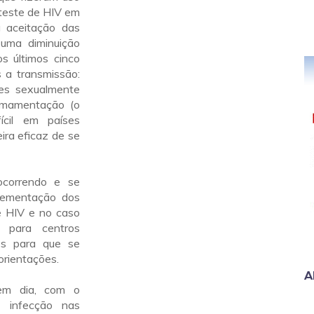
 teste de HIV em
a aceitação das
uma diminuição
s últimos cinco
 a transmissão:
ões sexualmente
a amamentação (o
ícil em países
ira eficaz de se
ocorrendo e se
plementação dos
e HIV e no caso
s para centros
es para que se
orientações.
A
em dia, com o
a infecção nas