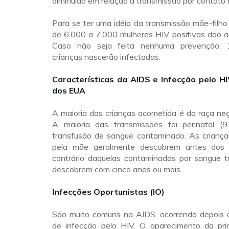
diminuído em relação à transmissão por contato 
Para se ter uma idéia da transmissão mãe-filh
de 6.000
a 7.000 mulheres HIV positivas dão a
Caso não seja feita nenhuma prevenção, 
crianças nascerão infectadas.
Características da AIDS e Infecção pelo H
dos EUA
A maioria das crianças acometida é da raça neg
A maioria das transmissões foi perinatal 
transfusão de sangue contaminado. As crianç
pela mãe geralmente descobrem antes dos 
contrário daquelas contaminadas por sangue t
descobrem com cinco anos ou mais.
Infecções Oportunistas (IO)
São muito comuns na AIDS, ocorrendo depois
de infecção pelo HIV. O aparecimento da pri