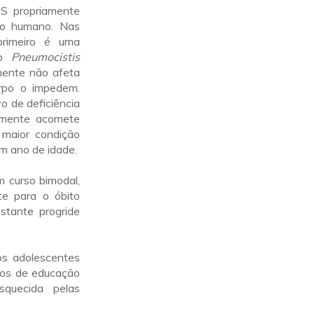
S propriamente
po humano. Nas
rimeiro é uma
do
Pneumocistis
mente não afeta
orpo o impedem.
o de deficiência
lmente acomete
maior condição
m ano de idade.
 curso bimodal,
e para o óbito
stante progride
os adolescentes
etos de educação
squecida pelas