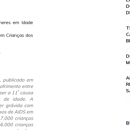
D
D
lheres em Idade
T
C
 em Crianças dos
B
V
D
M
A
, publicado em
R
ofrimento entre
S
º
ser a 11
causa
s de idade. A
her grávida com
asos de AIDS em
7.000 crianças
B
6.000 crianças