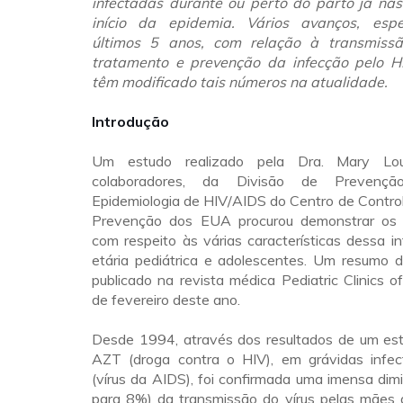
infectadas durante ou perto do parto já na
início da epidemia. Vários avanços, esp
últimos 5 anos, com relação à transmissão
tratamento e prevenção da infecção pelo H
têm modificado tais números na atualidade.
Introdução
Um estudo realizado pela Dra. Mary Lo
colaboradores, da Divisão de Prevençã
Epidemiologia de HIV/AIDS do Centro de Contro
Prevenção dos EUA procurou demonstrar os 
com respeito às várias características dessa i
etária pediátrica e adolescentes. Um resumo d
publicado na revista médica Pediatric Clinics 
de fevereiro deste ano.
Desde 1994, através dos resultados de um estu
AZT (droga contra o HIV), em grávidas infe
(vírus da AIDS), foi confirmada uma imensa di
para 8%) da transmissão do vírus pelas mães 