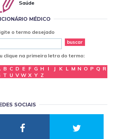
Saúde
ICIONÁRIO MÉDICO
igite o termo desejado
buscar
u clique na primeira letra do termo:
A
B
C
D
E
F
G
H
I
J
K
L
M
N
O
P
Q
R
S
T
U
V
W
X
Y
Z
EDES SOCIAIS