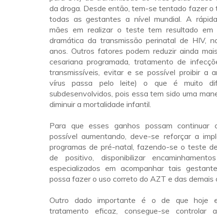
da droga. Desde então, tem-se tentado fazer o
todas as gestantes a nível mundial. A rápid
mães em realizar o teste tem resultado em 
dramática da transmissão perinatal de HIV, no
anos. Outros fatores podem reduzir ainda mais
cesariana programada, tratamento de infecç
transmissíveis, evitar e se possível proibir 
vírus passa pelo leite) o que é muito dif
subdesenvolvidos, pois essa tem sido uma mane
diminuir a mortalidade infantil.
Para que esses ganhos possam continuar 
possível aumentando, deve-se reforçar a im
programas de pré-natal, fazendo-se o teste d
de positivo, disponibilizar encaminhamento
especializados em acompanhar tais gestant
possa fazer o uso correto do AZT e das demais 
Outro dado importante é o de que hoje 
tratamento eficaz, consegue-se controlar 