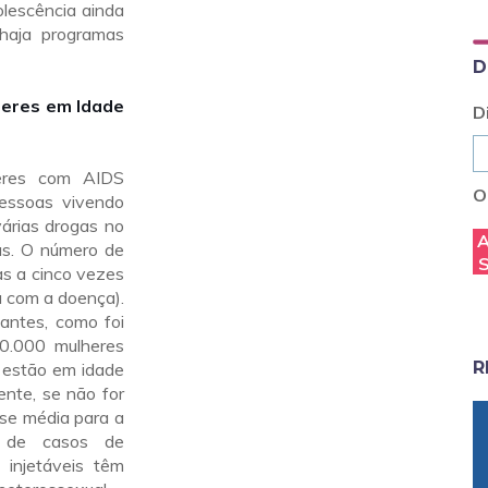
olescência ainda
 haja programas
D
heres em Idade
D
eres com AIDS
O
essoas vivendo
árias drogas no
as. O número de
as a cinco vezes
á com a doença).
antes, como foi
0.000 mulheres
R
 estão em idade
rente, se não for
sse média para a
o de casos de
injetáveis têm