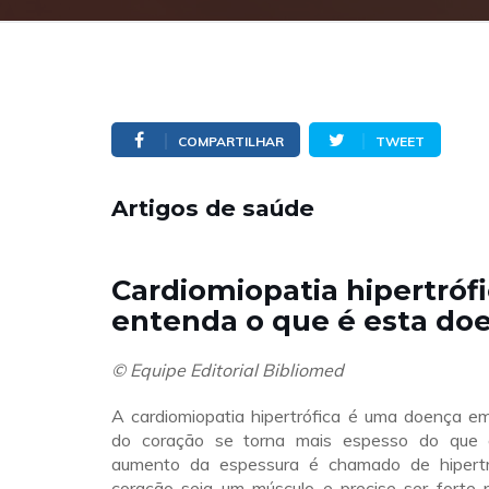
COMPARTILHAR
TWEET
Artigos de saúde
Cardiomiopatia hipertrófi
entenda o que é esta do
© Equipe Editorial Bibliomed
A cardiomiopatia hipertrófica é uma doença e
do coração se torna mais espesso do que 
aumento da espessura é chamado de hipertr
coração seja um músculo e precise ser forte