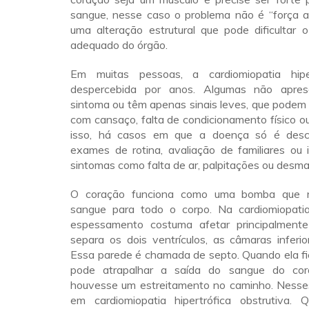
sangue, nesse caso o problema não é “força a
uma alteração estrutural que pode dificultar 
adequado do órgão.
Em muitas pessoas, a cardiomiopatia hipe
despercebida por anos. Algumas não apre
sintoma ou têm apenas sinais leves, que podem
com cansaço, falta de condicionamento físico o
isso, há casos em que a doença só é desc
exames de rotina, avaliação de familiares ou 
sintomas como falta de ar, palpitações ou desma
O coração funciona como uma bomba que r
sangue para todo o corpo. Na cardiomiopatia 
espessamento costuma afetar principalment
separa os dois ventrículos, as câmaras inferi
Essa parede é chamada de septo. Quando ela fi
pode atrapalhar a saída do sangue do co
houvesse um estreitamento no caminho. Nesses
em cardiomiopatia hipertrófica obstrutiva.