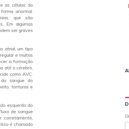
e as células do
 forma anormal.
tmias, que são
os. Em algumas
podem ser graves
o atrial, um tipo
regular e muitas
recer a formação
ão até o cérebro,
A
ecido como AVC.
a do sangue do
eito, tonturas e
D
lado esquerdo do
fluxo de sangue
D
r corretamente,
. Isso é chamado