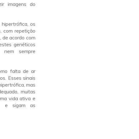
ir imagens do
hipertrófica, os
, com repetição
a, de acordo com
estes genéticos
a nem sempre
omo falta de ar
os. Esses sinais
ipertrófica, mas
equado, muitas
ma vida ativa e
es e sigam as