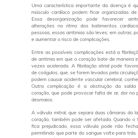
Uma característica importante da doença é qu
músculo cardíaco podem ficar organizadas de
Essa desorganização pode favorecer arri
alterações no ritmo dos batimentos cardíac
pessoas, essas arritmias são leves; em outras, 
e aumentar o risco de complicações.
Entre as possíveis complicações está a fibrilaçã
de arritmia em que o coração bate de maneira ir
vezes acelerada. A fibrilação atrial pode favo
de coágulos, que, se forem levados pela circulaç
podem causar acidente vascular cerebral, conh
Outra complicação é a obstrução da saíd
coração, que pode provocar falta de ar, dor no p
desmaios.
A válvula mitral, que separa duas câmaras do 
coração, também pode ser afetada. Quando o 
fica prejudicado, essa válvula pode não fecha
permitindo que parte do sangue volte para trás