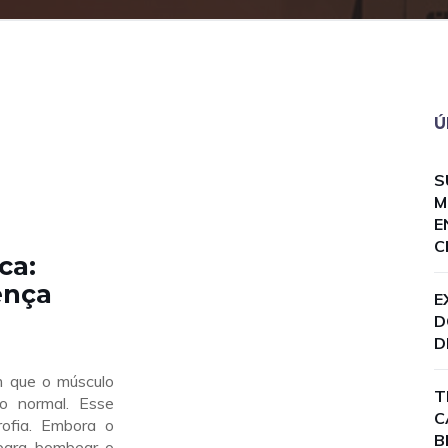
Ú
S
M
E
C
ca:
ença
E
D
D
m que o músculo
T
o normal. Esse
C
ofia. Embora o
B
 para bombear o