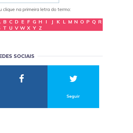
 clique na primeira letra do termo:
A
B
C
D
E
F
G
H
I
J
K
L
M
N
O
P
Q
R
S
T
U
V
W
X
Y
Z
EDES SOCIAIS
Seguir