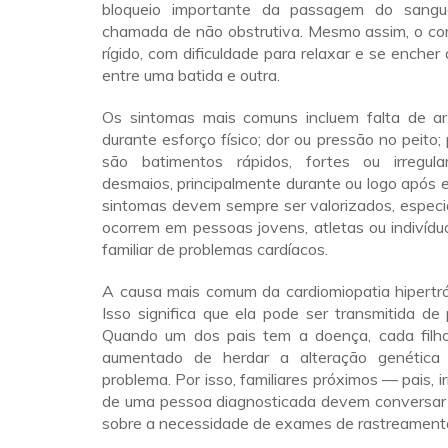
bloqueio importante da passagem do sang
chamada de não obstrutiva. Mesmo assim, o cor
rígido, com dificuldade para relaxar e se ench
entre uma batida e outra.
Os sintomas mais comuns incluem falta de ar
durante esforço físico; dor ou pressão no peito;
são batimentos rápidos, fortes ou irregula
desmaios, principalmente durante ou logo após e
sintomas devem sempre ser valorizados, espec
ocorrem em pessoas jovens, atletas ou indivídu
familiar de problemas cardíacos.
A causa mais comum da cardiomiopatia hipertró
Isso significa que ela pode ser transmitida de p
Quando um dos pais tem a doença, cada filho
aumentado de herdar a alteração genética 
problema. Por isso, familiares próximos — pais, 
de uma pessoa diagnosticada devem conversa
sobre a necessidade de exames de rastreament