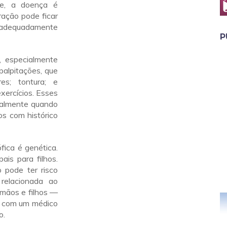
ue, a doença é
ação pode ficar
er adequadamente
P
, especialmente
 palpitações, que
res; tontura; e
xercícios. Esses
ialmente quando
os com histórico
fica é genética.
ais para filhos.
 pode ter risco
relacionada ao
irmãos e filhos —
r com um médico
o.