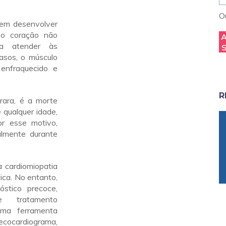
Ou
em desenvolver
o o coração não
ra atender às
asos, o músculo
 enfraquecido e
R
rara, é a morte
 qualquer idade,
or esse motivo,
almente durante
 cardiomiopatia
ica. No entanto,
óstico precoce,
 tratamento
 uma ferramenta
ecocardiograma,