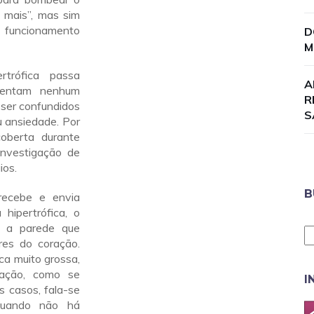
 mais”, mas sim
o funcionamento
D
M
rtrófica passa
A
sentam nenhum
R
 ser confundidos
S
u ansiedade. Por
oberta durante
investigação de
ios.
B
ecebe e envia
hipertrófica, o
e a parede que
ores do coração.
ca muito grossa,
ração, como se
I
 casos, fala-se
 Quando não há