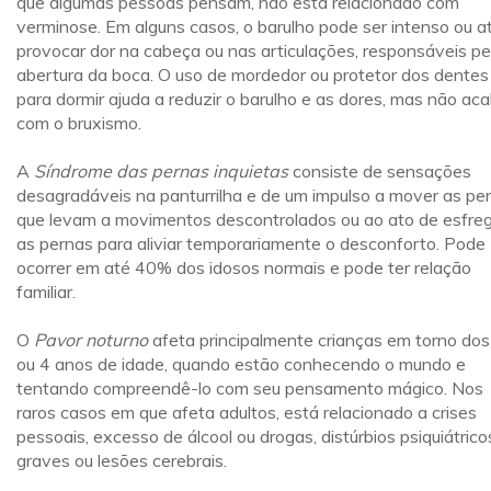
que algumas pessoas pensam, não está relacionado com
verminose. Em alguns casos, o barulho pode ser intenso ou a
provocar dor na cabeça ou nas articulações, responsáveis pe
abertura da boca. O uso de mordedor ou protetor dos dentes
para dormir ajuda a reduzir o barulho e as dores, mas não ac
com o bruxismo.
A
Síndrome das pernas inquietas
consiste de sensações
desagradáveis na panturrilha e de um impulso a mover as pe
que levam a movimentos descontrolados ou ao ato de esfre
as pernas para aliviar temporariamente o desconforto. Pode
ocorrer em até 40% dos idosos normais e pode ter relação
familiar.
O
Pavor noturno
afeta principalmente crianças em torno dos
ou 4 anos de idade, quando estão conhecendo o mundo e
tentando compreendê-lo com seu pensamento mágico. Nos
raros casos em que afeta adultos, está relacionado a crises
pessoais, excesso de álcool ou drogas, distúrbios psiquiátrico
graves ou lesões cerebrais.