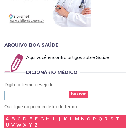
ARQUIVO BOA SAÚDE
Aqui você encontra artigos sobre Saúde
DICIONÁRIO MÉDICO
Digite o termo desejado
buscar
Ou clique na primeira letra do termo:
A
B
C
D
E
F
G
H
I
J
K
L
M
N
O
P
Q
R
S
T
U
V
W
X
Y
Z