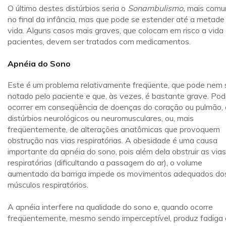
O último destes distúrbios seria o
Sonambulismo,
mais com
no final da infância, mas que pode se estender até a metade
vida. Alguns casos mais graves, que colocam em risco a vida
pacientes, devem ser tratados com medicamentos.
Apnéia do Sono
Este é um problema relativamente freqüente, que pode nem 
notado pelo paciente e que, às vezes, é bastante grave. Po
ocorrer em conseqüência de doenças do coração ou pulmão,
distúrbios neurológicos ou neuromusculares, ou, mais
freqüentemente, de alterações anatômicas que provoquem
obstrução nas vias respiratórias. A obesidade é uma causa
importante da apnéia do sono, pois além dela obstruir as vias
respiratórias (dificultando a passagem do ar), o volume
aumentado da barriga impede os movimentos adequados do
músculos respiratórios.
A apnéia interfere na qualidade do sono e, quando ocorre
freqüentemente, mesmo sendo imperceptível, produz fadiga 