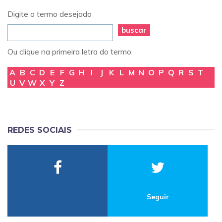
Digite o termo desejado
buscar
Ou clique na primeira letra do termo:
A
B
C
D
E
F
G
H
I
J
K
L
M
N
O
P
Q
R
S
T
U
V
W
X
Y
Z
REDES SOCIAIS
Seguir