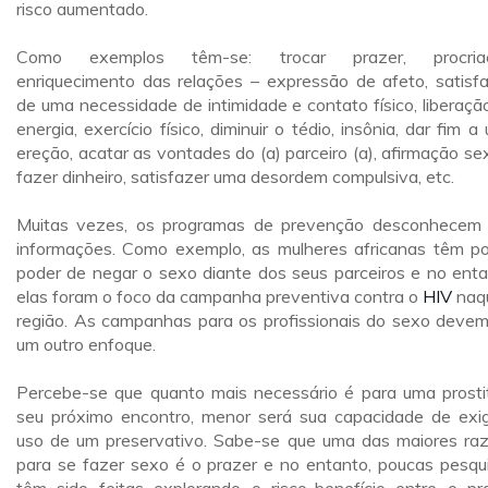
risco aumentado.
Como exemplos têm-se: trocar prazer, procriaç
enriquecimento das relações – expressão de afeto, satisf
de uma necessidade de intimidade e contato físico, liberaçã
energia, exercício físico, diminuir o tédio, insônia, dar fim a
ereção, acatar as vontades do (a) parceiro (a), afirmação sex
fazer dinheiro, satisfazer uma desordem compulsiva, etc.
Muitas vezes, os programas de prevenção desconhecem 
informações. Como exemplo, as mulheres africanas têm p
poder de negar o sexo diante dos seus parceiros e no enta
elas foram o foco da campanha preventiva contra o
HIV
naq
região. As campanhas para os profissionais do sexo devem
um outro enfoque.
Percebe-se que quanto mais necessário é para uma prosti
seu próximo encontro, menor será sua capacidade de exig
uso de um preservativo. Sabe-se que uma das maiores ra
para se fazer sexo é o prazer e no entanto, poucas pesqu