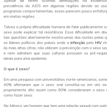
Apesar de terem ocorrido diminuições na incidênc
prevalência da AIDS em algumas regiões devido ao us
programas comportamentais, esses parecem pouco enfatiz
em muitas regiões.
Talvez a própria dificuldade humana de falar publicamente s
sexo pode explicar tal resistência. Essa dificuldade em disc
tais questões abertamente mostra umas das razões pelas q
os líderes políticos dos países onde a
infecção
pelo
HIV
ch
às mais altas cifras, não utilizam a prevenção com o sexo se
e nem admitem que suas culturas possuem os pré-requis
ideais para uma epidemia.
O que é sexo?
Em uma pesquisa com universitários norte-americanos, som
40% afirmaram que o sexo oral constitui-se em ato se
propriamente dito assim como 80% consideraram o sexo 
como fazer sexo.
No México, um homem que tem uma relação sexual com outr