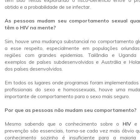
têm sido feitas explorando o risco-benefício entre o pr
obtido e a probabilidade de se infectar.
As pessoas mudam seu comportamento sexual qua
têm o HIV na mente?
Sim, houve uma mudança substancial no comportamento gl
a esse respeito, especialmente em populações oriunda
regiões com grandes epidemias. Tailândia e Uganda
exemplos de países subdesenvolvidos e Austrália e Hola
dos países desenvolvidos.
Em todos os lugares onde programas foram implementados
profissionais do sexo e homossexuais, houve uma mud
importante de comportamento para o sexo mais seguro.
Por que as pessoas não mudam seu comportamento?
Mesmo sabendo que o conhecimento sobre o
HIV
e 
prevenção são essenciais, torna-se cada vez mais óbvio q
conhecimento sozinho é insuficiente para a maioria