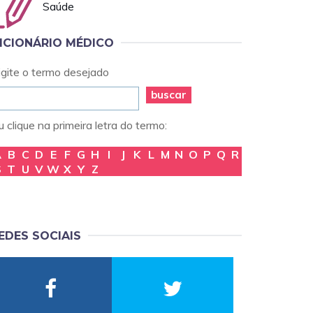
Saúde
ICIONÁRIO MÉDICO
igite o termo desejado
buscar
 clique na primeira letra do termo:
A
B
C
D
E
F
G
H
I
J
K
L
M
N
O
P
Q
R
S
T
U
V
W
X
Y
Z
EDES SOCIAIS