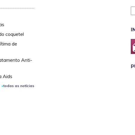
as
I
 do coquetel
ítima de
atamento Anti-
P
a Aids
todas as notícias