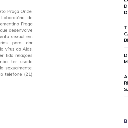
D
eto Praça Onze,
D
Laboratório de
lementino Fraga
T
, que desenvolve
C
ento sexual em
B
rios para dar
o vírus da Aids.
er tido relações
D
não ter usado
M
da sexualmente.
o telefone (21)
A
R
S
B