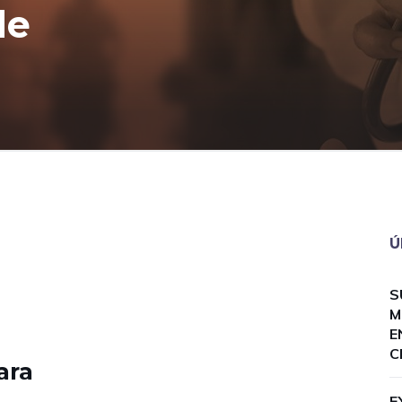
de
Ú
S
M
E
C
ara
E