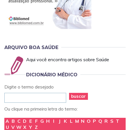
ARQUIVO BOA SAÚDE
Aqui você encontra artigos sobre Saúde
DICIONÁRIO MÉDICO
Digite o termo desejado
buscar
Ou clique na primeira letra do termo:
A
B
C
D
E
F
G
H
I
J
K
L
M
N
O
P
Q
R
S
T
U
V
W
X
Y
Z