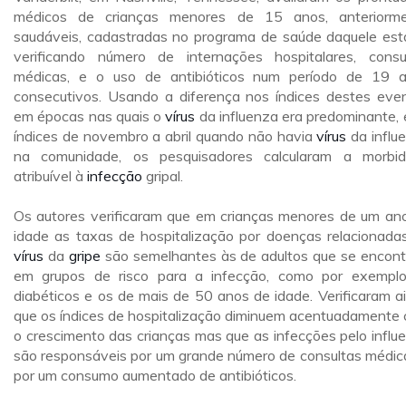
médicos de crianças menores de 15 anos, anteriorm
saudáveis, cadastradas no programa de saúde daquele est
verificando número de internações hospitalares, consu
médicas, e o uso de antibióticos num período de 19 
consecutivos. Usando a diferença nos índices destes eve
em épocas nas quais o
vírus
da influenza era predominante, 
índices de novembro a abril quando não havia
vírus
da influ
na comunidade, os pesquisadores calcularam a morbi
atribuível à
infecção
gripal.
Os autores verificaram que em crianças menores de um an
idade as taxas de hospitalização por doenças relacionada
vírus
da
gripe
são semelhantes às de adultos que se encon
em grupos de risco para a infecção, como por exempl
diabéticos e os de mais de 50 anos de idade. Verificaram a
que os índices de hospitalização diminuem acentuadamente
o crescimento das crianças mas que as infecções pelo influ
são responsáveis por um grande número de consultas médic
por um consumo aumentado de antibióticos.