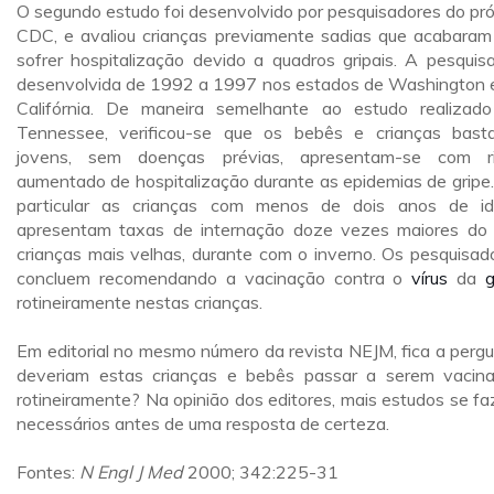
O segundo estudo foi desenvolvido por pesquisadores do pró
CDC, e avaliou crianças previamente sadias que acabaram
sofrer hospitalização devido a quadros gripais. A pesquisa
desenvolvida de 1992 a 1997 nos estados de Washington 
Califórnia. De maneira semelhante ao estudo realizad
Tennessee, verificou-se que os bebês e crianças bast
jovens, sem doenças prévias, apresentam-se com r
aumentado de hospitalização durante as epidemias de gripe
particular as crianças com menos de dois anos de i
apresentam taxas de internação doze vezes maiores do
crianças mais velhas, durante com o inverno. Os pesquisad
concluem recomendando a vacinação contra o
vírus
da
g
rotineiramente nestas crianças.
Em editorial no mesmo número da revista NEJM, fica a pergu
deveriam estas crianças e bebês passar a serem vacin
rotineiramente? Na opinião dos editores, mais estudos se f
necessários antes de uma resposta de certeza.
Fontes:
N Engl J Med
2000; 342:225-31