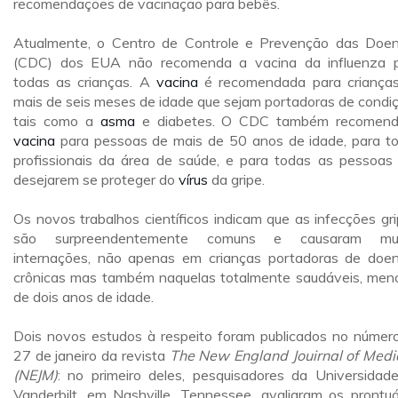
recomendações de vacinação para bebês.
Atualmente, o Centro de Controle e Prevenção das Doe
(CDC) dos EUA não recomenda a vacina da influenza 
todas as crianças. A
vacina
é recomendada para criança
mais de seis meses de idade que sejam portadoras de condi
tais como a
asma
e diabetes. O CDC também recomen
vacina
para pessoas de mais de 50 anos de idade, para t
profissionais da área de saúde, e para todas as pessoas
desejarem se proteger do
vírus
da gripe.
Os novos trabalhos científicos indicam que as infecções gri
são surpreendentemente comuns e causaram mui
internações, não apenas em crianças portadoras de doe
crônicas mas também naquelas totalmente saudáveis, men
de dois anos de idade.
Dois novos estudos à respeito foram publicados no númer
27 de janeiro da revista
The New England Jouirnal of Medi
(NEJM)
: no primeiro deles, pesquisadores da Universidad
Vanderbilt, em Nashville, Tennessee, avaliaram os prontuá