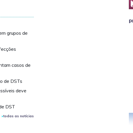
P
 em grupos de
nfecções
entam casos de
sco de DSTs
ssíveis deve
 de DST
todas as notícias