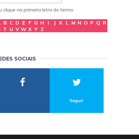
 clique na primeira letra do termo:
A
B
C
D
E
F
G
H
I
J
K
L
M
N
O
P
Q
R
S
T
U
V
W
X
Y
Z
EDES SOCIAIS
Seguir