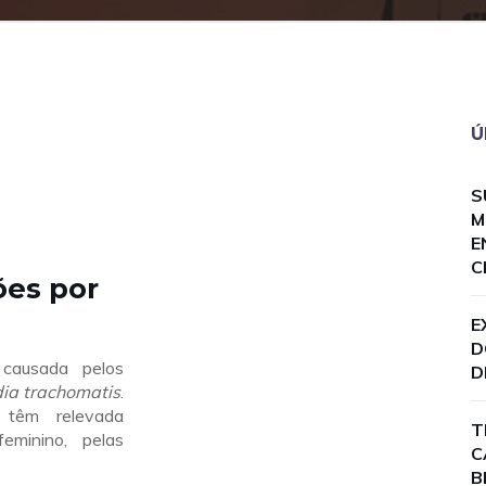
Ú
S
M
E
C
ões por
E
D
 causada pelos
D
ia trachomatis
.
têm relevada
T
eminino, pelas
C
B