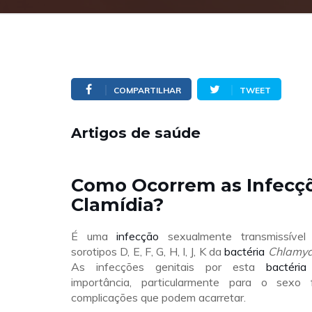
COMPARTILHAR
TWEET
Artigos de saúde
Como Ocorrem as Infecç
Clamídia?
É uma
infecção
sexualmente transmissível
sorotipos D, E, F, G, H, I, J, K da
bactéria
Chlamyd
As infecções genitais por esta
bactéria
importância, particularmente para o sexo f
complicações que podem acarretar.