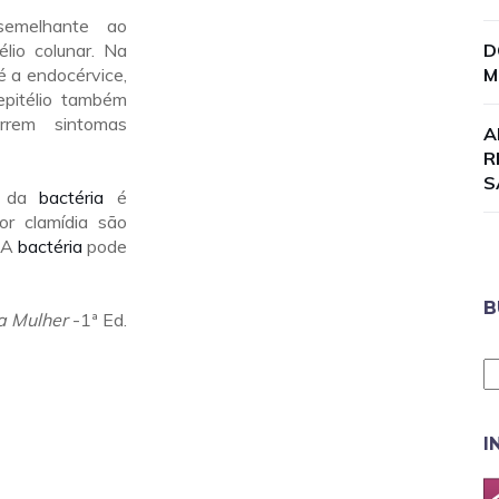
semelhante ao
élio colunar. Na
D
é a endocérvice,
M
pitélio também
rrem sintomas
A
R
S
s da
bactéria
é
or clamídia são
. A
bactéria
pode
B
a Mulher
-1ª Ed.
I