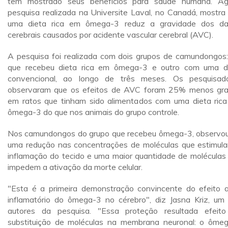
têm mostrado seus benefícios para saúde humana. Ag
pesquisa realizada na Universite Laval, no Canadá, mostra
uma dieta rica em ômega-3 reduz a gravidade dos d
cerebrais causados por acidente vascular cerebral (AVC).
A pesquisa foi realizada com dois grupos de camundongos
que recebeu dieta rica em ômega-3 e outro com uma d
convencional, ao longo de três meses. Os pesquisad
observaram que os efeitos de AVC foram 25% menos gr
em ratos que tinham sido alimentados com uma dieta ric
ômega-3 do que nos animais do grupo controle.
Nos camundongos do grupo que recebeu ômega-3, observo
uma redução nas concentrações de moléculas que estimul
inflamação do tecido e uma maior quantidade de moléculas
impedem a ativação da morte celular.
"Esta é a primeira demonstração convincente do efeito a
inflamatório do ômega-3 no cérebro", diz Jasna Kriz, um
autores da pesquisa. "Essa proteção resultada efeit
substituição de moléculas na membrana neuronal: o ôme