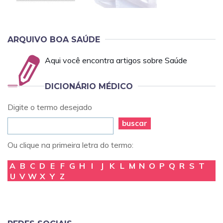
ARQUIVO BOA SAÚDE
Aqui você encontra artigos sobre Saúde
DICIONÁRIO MÉDICO
Digite o termo desejado
buscar
Ou clique na primeira letra do termo:
A
B
C
D
E
F
G
H
I
J
K
L
M
N
O
P
Q
R
S
T
U
V
W
X
Y
Z