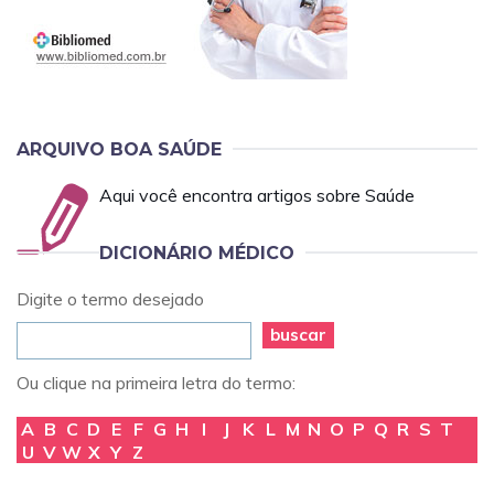
ARQUIVO BOA SAÚDE
Aqui você encontra artigos sobre Saúde
DICIONÁRIO MÉDICO
Digite o termo desejado
buscar
Ou clique na primeira letra do termo:
A
B
C
D
E
F
G
H
I
J
K
L
M
N
O
P
Q
R
S
T
U
V
W
X
Y
Z