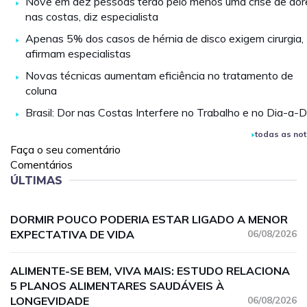
Nove em dez pessoas terão pelo menos uma crise de dor
nas costas, diz especialista
Apenas 5% dos casos de hérnia de disco exigem cirurgia,
afirmam especialistas
Novas técnicas aumentam eficiência no tratamento de
coluna
Brasil: Dor nas Costas Interfere no Trabalho e no Dia-a-D
todas as not
Faça o seu comentário
Comentários
ÚLTIMAS
DORMIR POUCO PODERIA ESTAR LIGADO A MENOR
EXPECTATIVA DE VIDA
06/08/2026
ALIMENTE-SE BEM, VIVA MAIS: ESTUDO RELACIONA
5 PLANOS ALIMENTARES SAUDÁVEIS À
LONGEVIDADE
06/08/2026