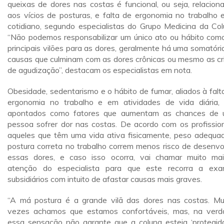
queixas de dores nas costas é funcional, ou seja, relacion
aos vícios de posturas, e falta de ergonomia no trabalho 
cotidiano, segundo especialistas do Grupo Medicina da Col
“Não podemos responsabilizar um único ato ou hábito com
principais vilões para as dores, geralmente há uma somatóri
causas que culminam com as dores crônicas ou mesmo as cr
de agudização”, destacam os especialistas em nota.
Obesidade, sedentarismo e o hábito de fumar, aliados à falt
ergonomia no trabalho e em atividades de vida diária,
apontados como fatores que aumentam as chances de
pessoa sofrer dor nas costas. De acordo com os profission
aqueles que têm uma vida ativa fisicamente, peso adequa
postura correta no trabalho correm menos risco de desenvo
essas dores, e caso isso ocorra, vai chamar muito ma
atenção do especialista para que este recorra a ex
subsidiários com intuito de afastar causas mais graves.
“A má postura é a grande vilã das dores nas costas. Mu
vezes achamos que estamos confortáveis, mas, na verd
essa sensação não garante que a coluna esteja ‘protegida