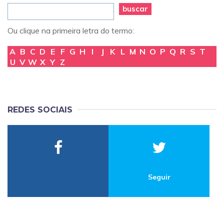
buscar
Ou clique na primeira letra do termo:
A
B
C
D
E
F
G
H
I
J
K
L
M
N
O
P
Q
R
S
T
U
V
W
X
Y
Z
REDES SOCIAIS
Seguir