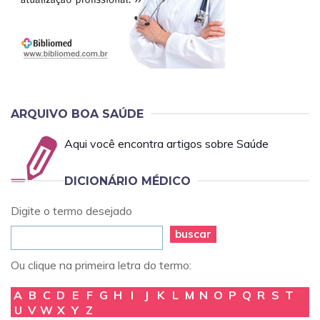
ARQUIVO BOA SAÚDE
Aqui você encontra artigos sobre Saúde
DICIONÁRIO MÉDICO
Digite o termo desejado
buscar
Ou clique na primeira letra do termo:
A
B
C
D
E
F
G
H
I
J
K
L
M
N
O
P
Q
R
S
T
U
V
W
X
Y
Z