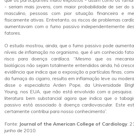
que os participantes muito expostos - assim como os fuma
- seriam mais jovens, com maior probabilidade de ser do 
masculino, pessoas com pior situação financeira e m
fisicamente ativas. Entretanto, os riscos de problemas cardí
aumentavam com o fumo passivo independentemente de
fatores.
O estudo mostrou, ainda, que o fumo passivo pode aumenta
níveis de inflamação no organismo, que é um conhecido fato
risco para doença cardíaca. “Mesmo que os mecani
biológicos não sejam totalmente entendidos ainda, há cresc
evidência que indica que a exposição a partículas finas, com
da fumaça do cigarro, resulta em inflamação leve ou modera
disse o especialista Arden Pope, da Universidade Bri
Young, nos EUA, que não está envolvido com a pesquisa.
literatura bem substancial agora que indica que o tabag
passivo está associado à doença cardiovascular. Este es
certamente contribui para nosso conhecimento”.
Fonte:
Journal of the American College of Cardiology
. 2
junho de 2010.